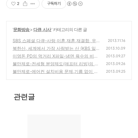
2
구독하기
'
문화방송
>
다큐, 시사
' 카테고리의 다른 글
SBS 스페셜 다큐-사랑,이혼,재혼,재결합, 우리
2013.11.16
다시 결혼할까요? 행복한 삶에 대한 방송
북한산, 세계에서 가장 사랑받는 산 (KBS 일요
(0)
2013.10.09
다큐 산 山 방송)
이영돈 PD의 먹거리 X파일-냉면 육수의 비밀-
(0)
2013.09.27
다시다,설탕,식초를 원료로 만드는 물냉면
불만제로-전세형 분양제도(애프터 리빙)의 실
(0)
2013.09.26
체, 쿨매트의 효능과 소비자의 불만
불만제로-에어컨 설치비용 문제,기름 없이 튀
(1)
2013.09.25
겨주는 에어프라이어-제조사별 성능비교, 효
과 확인
(0)
관련글