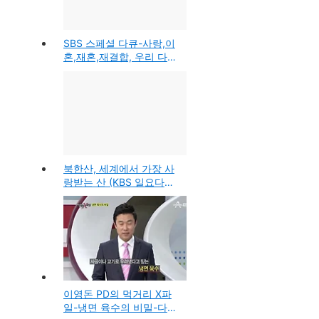
SBS 스페셜 다큐-사랑,이
혼,재혼,재결합, 우리 다시
결혼할까요? 행복한 삶에
대한 방송
북한산, 세계에서 가장 사
랑받는 산 (KBS 일요다큐
산 山 방송)
이영돈 PD의 먹거리 X파
일-냉면 육수의 비밀-다시