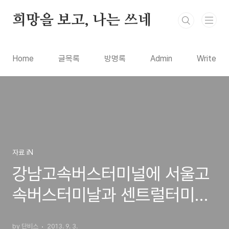
본문 바로가기
희망을 보고, 나는 쓰네
Home
글목록
방명록
Admin
Write
자료 iN
강남고속버스터미널에 서울고
속버스터미날과 센트럴터미널
두곳의 시간표와 예매하는 방
by 단비스
2013. 9. 3.