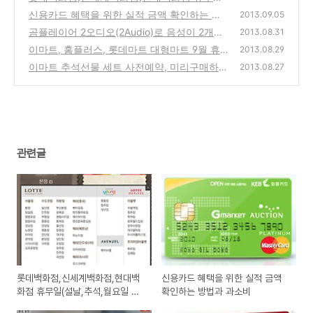
(설날,추석,월요일 휴점일과 영업시간)
신용카드 혜택을 위한 실적 금액 확인하는 방
(0)
2013.09.05
법과 과소비
곰플레이어 2오디오(2Audio)로 음성이 2개지
(2)
2013.08.31
만, 선택이 안되는 경우 해결 방법
이마트, 홈플러스, 롯데마트 대형마트 9월 휴
(4)
2013.08.29
무일과 19일 추석 영업시간 안내(정기휴점일
이마트 추석선물 세트 사전예약, 미리구매하면
2013.08.27
소식)
최대 30%할인에 상품권 증정하는 추천 이벤
(2)
트
(0)
관련글
롯데백화점,신세계백화점,현대백
신용카드 혜택을 위한 실적 금액
화점 휴무일(설날,추석,월요일 휴
확인하는 방법과 과소비
점일과 영업시간)