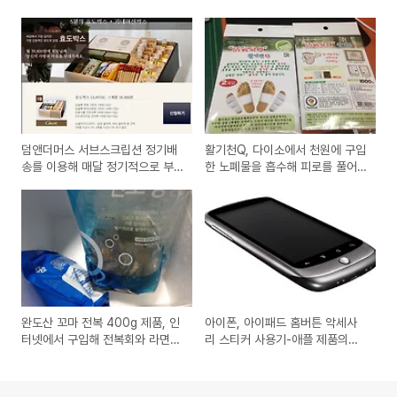
덤앤더머스 서브스크립션 정기배
활기천Q, 다이소에서 천원에 구입
송를 이용해 매달 정기적으로 부
한 노폐물을 흡수해 피로를 풀어
모님선물,식품,생활용품을 받아보
준다는 죽초목초 수액시트 사용기
는 쇼핑몰 사용기
완도산 꼬마 전복 400g 제품, 인
아이폰, 아이패드 홈버튼 악세사
터넷에서 구입해 전복회와 라면에
리 스티커 사용기-애플 제품의
넣어서 먹어보는 방법
UI/UX가 좋다라는것을 알게해주
는 비추천 용품