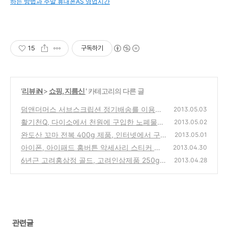
하는 방법과 주말 휴대폰AS 영업시간
15
구독하기
'
리뷰 iN
>
쇼핑, 지름신
' 카테고리의 다른 글
덤앤더머스 서브스크립션 정기배송를 이용해
2013.05.03
매달 정기적으로 부모님선물,식품,생활용품을
활기천Q, 다이소에서 천원에 구입한 노폐물을
2013.05.02
받아보는 쇼핑몰 사용기
흡수해 피로를 풀어준다는 죽초목초 수액시트
(2)
완도산 꼬마 전복 400g 제품, 인터넷에서 구
2013.05.01
사용기
입해 전복회와 라면에 넣어서 먹어보는 방법
(0)
아이폰, 아이패드 홈버튼 악세사리 스티커 사
2013.04.30
용기-애플 제품의 UI/UX가 좋다라는것을 알게
(0)
6년근 고려홍삼정 골드, 고려인삼제품 250g 4
2013.04.28
해주는 비추천 용품
병 인터넷으로 구입 복용기(어버이날, 스승의
(2)
날 선물 추천)
(0)
관련글