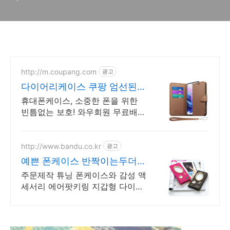
http://m.coupang.com
광고
다이어리케이스 쿠팡 엄선된
품질 쿠팡 로켓배송
휴대폰케이스, 소중한 폰을 위한
빈틈없는 보호! 와우회원 무료배송
으로 만나보세요.
http://www.bandu.co.kr
광고
예쁜 폰케이스 반짝이는두더지
세상에 하나뿐인 내 폰케이스
주문제작 튜닝 폰케이스와 감성 액
세서리 에어팟키링 지갑형 다이어
리형 태슬키링케이스