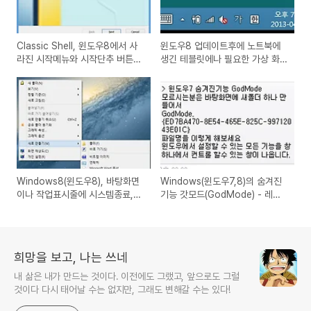
Classic Shell, 윈도우8에서 사
윈도우8 업데이트후에 노트북에
라진 시작메뉴와 시작단추 버튼을
생긴 테블릿에나 필요한 가상 화
만들어 주는 유틸리티 프로그램
면 터치 키보드의 기능과 제거하
간단 사용방법
는 방법(Windows8 update
touch keyboard)
Windows8(윈도우8), 바탕화면
Windows(윈도우7,8)의 숨겨진
이나 작업표시줄에 시스템종료,최
기능 갓모드(GodMode) - 레지
대절전모드,절전,다시시작 전원관
스트리의 설정값으로 링크시켜주
련 옵션 단축아이콘 만드는 방법
는 단축아이콘 폴더 같은 기능
희망을 보고, 나는 쓰네
내 삶은 내가 만드는 것이다. 이전에도 그랬고, 앞으로도 그럴
것이다 다시 태어날 수는 없지만, 그래도 변해갈 수는 있다!