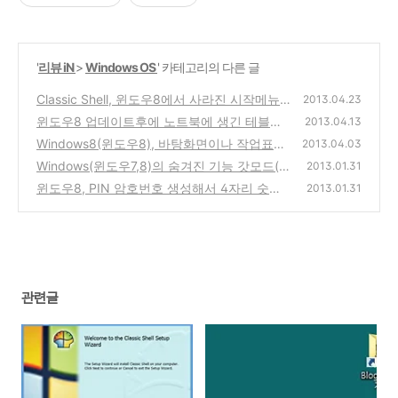
'
리뷰 iN
>
Windows OS
' 카테고리의 다른 글
Classic Shell, 윈도우8에서 사라진 시작메뉴
2013.04.23
와 시작단추 버튼을 만들어 주는 유틸리티 프
윈도우8 업데이트후에 노트북에 생긴 테블릿
2013.04.13
로그램 간단 사용방법
에나 필요한 가상 화면 터치 키보드의 기능과
(5)
Windows8(윈도우8), 바탕화면이나 작업표시
2013.04.03
제거하는 방법(Windows8 update touch key
줄에 시스템종료,최대절전모드,절전,다시시작
Windows(윈도우7,8)의 숨겨진 기능 갓모드(G
2013.01.31
board)
전원관련 옵션 단축아이콘 만드는 방법
(0)
odMode) - 레지스트리의 설정값으로 링크시
(3)
윈도우8, PIN 암호번호 생성해서 4자리 숫자
2013.01.31
켜주는 단축아이콘 폴더 같은 기능
로 간편하게 로그인 하는 방법 (절전모드, 화면
(0)
보호기 암호 해제시 포함)
(0)
관련글