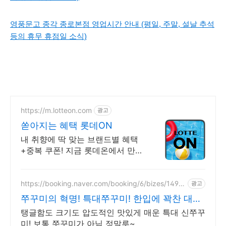
영풍문고 종각 종로본점 영업시간 안내 (평일, 주말, 설날 추석
등의 휴무 휴점일 소식)
https://m.lotteon.com
광고
쏟아지는 혜택 롯데ON
내 취향에 딱 맞는 브랜드별 혜택
+중복 쿠폰! 지금 롯데온에서 만나
보세요!
https://booking.naver.com/booking/6/bizes/1494
광고
639
쭈꾸미의 혁명! 특대쭈꾸미! 한입에 꽉찬 대왕
신쭈꾸미!
탱글함도 크기도 압도적인 맛있게 매운 특대 신쭈꾸
미! 보통 쭈꾸미가 아님 정말루~