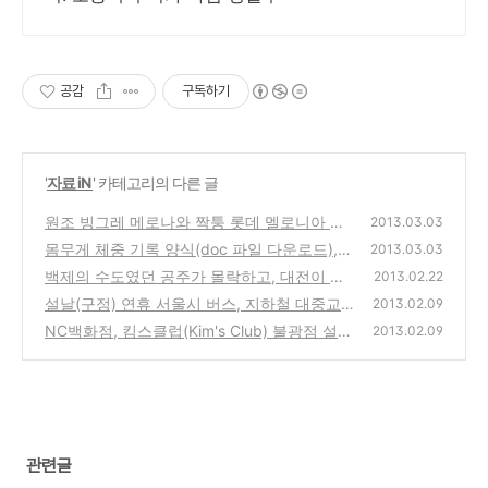
공감
구독하기
'
자료 iN
' 카테고리의 다른 글
원조 빙그레 메로나와 짝퉁 롯데 멜로니아 아
2013.03.03
이스크림 구입 시식기와 미투 따라하기 전략
몸무게 체중 기록 양식(doc 파일 다운로드),
2013.03.03
다이어트를 할때 체중계에 붙여 놓으면 좋은 A
(0)
백제의 수도였던 공주가 몰락하고, 대전이 충
2013.02.22
4 용지 기록표
정도의 중심지가 된 이유와 변화를 수용하고,
(0)
설날(구정) 연휴 서울시 버스, 지하철 대중교통
2013.02.09
미래를 내다보는 안목의 방법과 중요성
막차 새벽 2시까지 연장운행과 망우리, 용미리
(6)
NC백화점, 킴스클럽(Kim's Club) 불광점 설날
2013.02.09
묘지 증차 안내
(구정),추석 영업 휴점 휴무일 소식
(0)
(0)
관련글