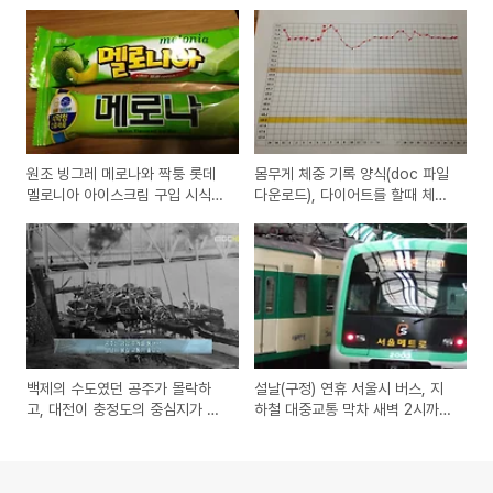
원조 빙그레 메로나와 짝퉁 롯데
몸무게 체중 기록 양식(doc 파일
멜로니아 아이스크림 구입 시식기
다운로드), 다이어트를 할때 체중
와 미투 따라하기 전략
계에 붙여 놓으면 좋은 A4 용지
기록표
백제의 수도였던 공주가 몰락하
설날(구정) 연휴 서울시 버스, 지
고, 대전이 충정도의 중심지가 된
하철 대중교통 막차 새벽 2시까지
이유와 변화를 수용하고, 미래를
연장운행과 망우리, 용미리 묘지
내다보는 안목의 방법과 중요성
증차 안내