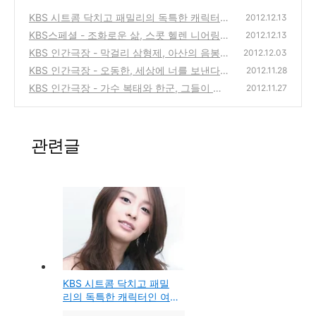
KBS 시트콤 닥치고 패밀리의 독특한 캐릭터인
2012.12.13
여배우 열희봉(걸그룹 밀크의 맴버였던 박희
KBS스페셜 - 조화로운 삶, 스콧 헬렌 니어링
2012.12.13
본, 본명 박재영)의 변신 모습
부부의 후예들에 대한 다큐방송
(2)
KBS 인간극장 - 막걸리 삼형제, 아산의 음봉양
(1)
2012.12.03
조장에서 가업을 이어 탁주를 만드는 가족의
KBS 인간극장 - 오동한, 세상에 너를 보낸다
2012.11.28
이야기
(4)
KBS 인간극장 - 가수 복태와 한군, 그들이 사
(0)
2012.11.27
는 세상, 한겨레 박선영 연상연하 부부의 이야
기
(5)
관련글
KBS 시트콤 닥치고 패밀
리의 독특한 캐릭터인 여
배우 열희봉(걸그룹 밀크