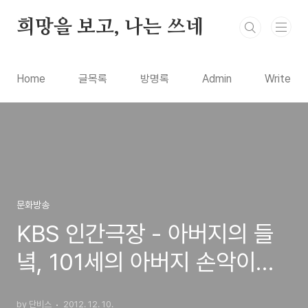
본문 바로가기
희망을 보고, 나는 쓰네
Home
글목록
방명록
Admin
Write
문화방송
KBS 인간극장 - 아버지의 들
녘, 101세의 아버지 손악이씨
와 77세의 농부 아들 손병우씨
by 단비스
2012. 12. 10.