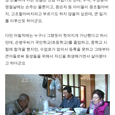
상 단촐하게 사는 모습은 조금 아쉽기도 한데, 추석, 구정등의
명절날에는 손주는 물론이고, 증손자 등 아이들이 증조할아버
지, 고조할아버지라고 부르기도 하지 않을까 싶은데, 큰 일가
를 이루신듯 하더군요.
다만 어릴적에는 누구나 그랬듯이 찟어지게 가난했다고 하시
던데, 손병우씨가
국민학교(초등학교)를 졸업하고, 중학교 시
험에 합격을 했지만, 수업료가 없어서 등록을 못하고 그때부터
큰아들로써 동생들을 위해서 자신을 희생해가면서 살아왔더
고 하더군요