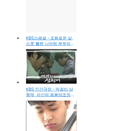
의 맴버였던 박희본, 본명
박재영)의 변신 모습
KBS스페셜 - 조화로운 삶,
스콧 헬렌 니어링 부부의
후예들에 대한 다큐방송
KBS 인간극장 - 막걸리 삼
형제, 아산의 음봉양조장
에서 가업을 이어 탁주를
만드는 가족의 이야기