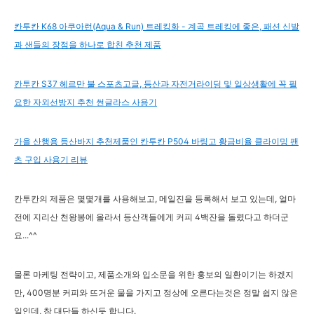
칸투칸 K68 아쿠아런(Aqua & Run) 트레킹화 - 계곡 트레킹에 좋은, 패션 신발
과 샌들의 장점을 하나로 합친 추천 제품
칸투칸 S37 헤르만 불 스포츠고글, 등산과 자전거라이딩 및 일상생활에 꼭 필
요한 자외선방지 추천 썬글라스 사용기
가을 산행용 등산바지 추천제품인 칸투칸 P504 바링고 황금비율 클라이밍 팬
츠 구입 사용기 리뷰
칸투칸의 제품은 몇몇개를 사용해보고, 메일진을 등록해서 보고 있는데, 얼마
전에 지리산 천왕봉에 올라서 등산객들에게 커피 4백잔을 돌렸다고 하더군
요...^^
물론 마케팅 전략이고, 제품소개와 입소문을 위한 홍보의 일환이기는 하겠지
만, 400명분 커피와 뜨거운 물을 가지고 정상에 오른다는것은 정말 쉽지 않은
일인데, 참 대단들 하신듯 합니다.