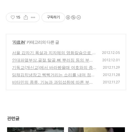
15
구독하기
'
자료 iN
' 카테고리의 다른 글
서울 갑자기 폭설과 지자체의 염화칼슘으로 쌓
2012.12.05
인 눈 제설 작업하는 방법
인대파열부상,골절,탈골,뼈 뿌러짐 등의 부상
(0)
2012.12.01
시에 올바른 대처 방법과 정형외과 병원 이용
기독교(개신교)에서 바라봤을때 여호와의 증
2012.11.29
방법
인은 이단종교인가 분파인가?
(0)
딤채김치냉장고 삑삑거리는 소리를 내며 점검
(3)
2012.11.28
중이라고 뜨며 E2라고 나타나는 오류시 해결
비타민의 종류, 기능과 과잉섭취에 따른 부작
2012.11.27
방법
용, 비타민이 풍부한 식품에 대한 정보
(2)
(0)
관련글