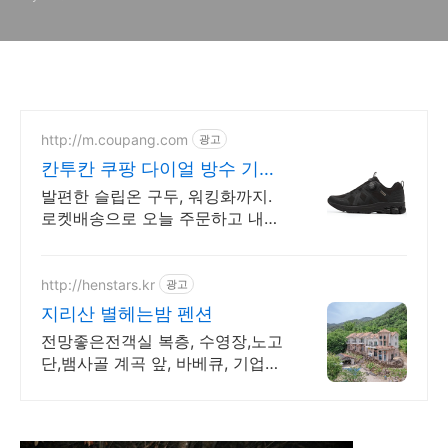
도전과 사투의 등반 현장
http://m.coupang.com
광고
칸투칸 쿠팡 다이얼 방수 기능
성
발편한 슬립온 구두, 워킹화까지.
로켓배송으로 오늘 주문하고 내일
바로 신으세요! 오래 걸어도 편안
한 헬씨워크 슈즈. 데일리룩, 출근
길에 칸투칸과 함께!
http://henstars.kr
광고
지리산 별헤는밤 펜션
전망좋은전객실 복층, 수영장,노고
단,뱀사골 계곡 앞, 바베큐, 기업행
사, 애견동반