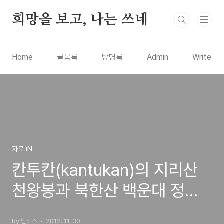
본문 바로가기
희망을 보고, 나는 쓰네
Home
글목록
방명록
Admin
Write
자료 iN
칸투칸(kantukan)의 지리산
천왕봉과 북한산 백운대 정상
에서 따뜻한 커피 한잔을 위한
by 단비스
2012. 11. 30.