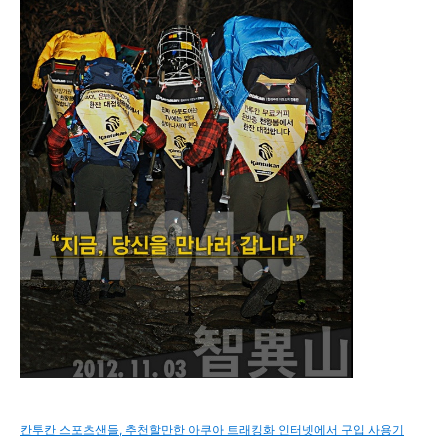
칸투칸 스포츠샌들, 추천할만한 아쿠아 트래킹화 인터넷에서 구입 사용기