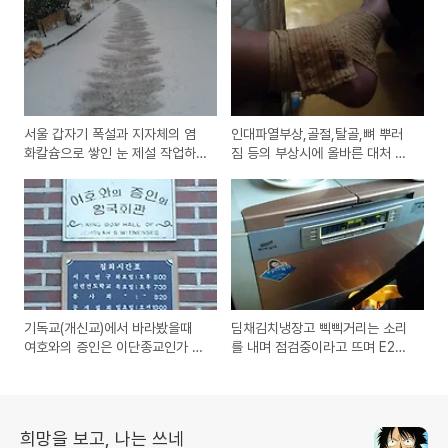
서울 갑자기 폭설과 지자체의 염
인대파열부상,골절,탈골,뼈 뿌러
화칼슘으로 쌓인 눈 제설 작업하
짐 등의 부상시에 올바른 대처 방
는 방법
법과 정형외과 병원 이용방법
기독교(개신교)에서 바라봤을때
딤채김치냉장고 삑삑거리는 소리
여호와의 증인은 이단종교인가 분
를 내며 점검중이라고 뜨며 E2라
파인가?
고 나타나는 오류시 해결방법
희망을 보고, 나는 쓰네