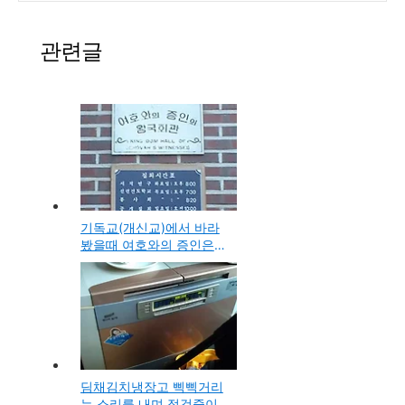
(0)
관련글
기독교(개신교)에서 바라
봤을때 여호와의 증인은
이단종교인가 분파인가?
딤채김치냉장고 삑삑거리
는 소리를 내며 점검중이