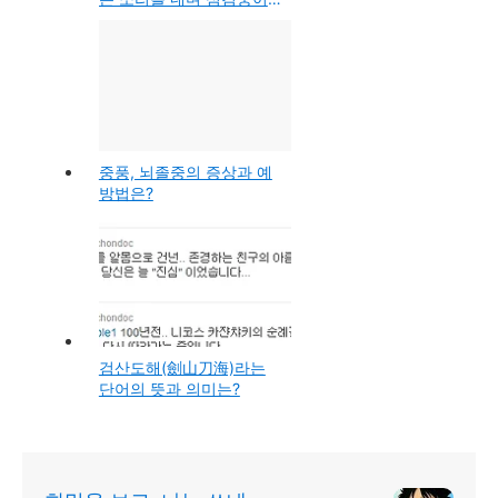
라고 뜨며 E2라고 나타나
는 오류시 해결방법
중풍, 뇌졸중의 증상과 예
방법은?
검산도해(劍山刀海)라는
단어의 뜻과 의미는?