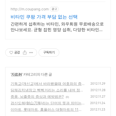
http://m.coupang.com
광고
비타민 쿠팡 가격 부담 없는 선택
간편하게 섭취하는 비타민, 와우회원 무료배송으로
만나보세요. 균형 잡힌 영양 섭취, 다양한 비타민을
쿠팡에서 한눈에 비교하고 쇼핑하세요.
공감
구독하기
'
자료 iN
' 카테고리의 다른 글
기독교(개신교)에서 바라봤을때 여호와의 증
2012.11.29
인은 이단종교인가 분파인가?
딤채김치냉장고 삑삑거리는 소리를 내며 점검
(3)
2012.11.28
중이라고 뜨며 E2라고 나타나는 오류시 해결
중풍, 뇌졸중의 증상과 예방법은?
2012.11.27
(0)
방법
(2)
검산도해(劍山刀海)라는 단어의 뜻과 의미는?
2012.11.24
이마트, 롯데마트, 홈플러스 대형마트의 11월
(0)
2012.11.23
영업 휴무일 안내(일요일 강제 휴점일 소식)