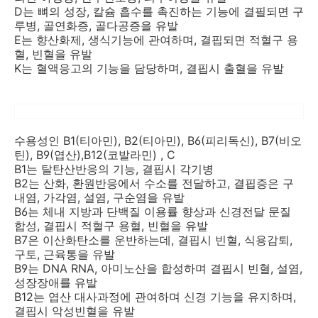
D는 뼈의 성장, 칼슘 흡수를 촉진하는 기능에 결필되면 구
루병, 골연화증, 골다공증을 유발
E는 향산화제, 생식기능에 관여하며, 결핍되면 적혈구 용
혈, 빈혈을 유발
K는 혈액응고의 기능을 담당하며, 결핍시 출혈을 유발
수용성인 B1(티아민), B2(티아민), B6(피리독신), B7(비오
틴), B9(엽산),B12(코발라민) , C
B1는 탈탄산반응의 기능, 결핍시 각기병
B2는 산화, 환원반응에서 수소를 전달하고, 결핍증은 구
내염, 가각염, 설염, 구순염을 유발
B6는 체내 지방과 단백질 이용률 향상과 신경전달 문질
합성, 결핍시 적혈구 용혈, 빈혈을 유발
B7은 이산화탄소를 운반하는데, 결핍시 빈혈, 식용감퇴,
구토, 근육통을 유발
B9는 DNA RNA, 아미노산을 합성하며 결핍시 빈혈, 설염,
성장장애를 유발
B12는 엽산 대사과정에 관여하며 신경 기능을 유지하며,
결핍시 악성빈혈을 유발