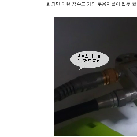
화되면 이런 꼼수도 거의 무용지물이 될듯 합