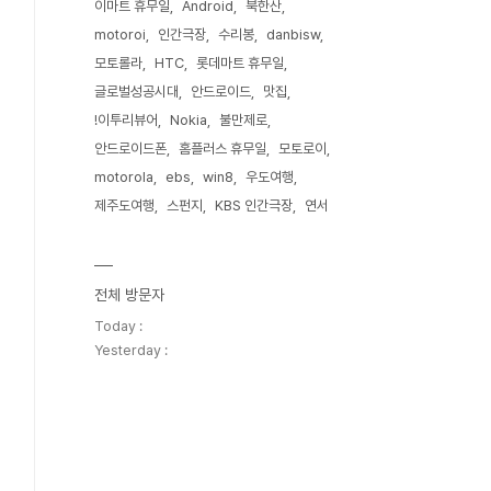
이마트 휴무일
Android
북한산
motoroi
인간극장
수리봉
danbisw
모토롤라
HTC
롯데마트 휴무일
글로벌성공시대
안드로이드
맛집
!이투리뷰어
Nokia
불만제로
안드로이드폰
홈플러스 휴무일
모토로이
motorola
ebs
win8
우도여행
제주도여행
스펀지
KBS 인간극장
연서
전체 방문자
Today :
Yesterday :