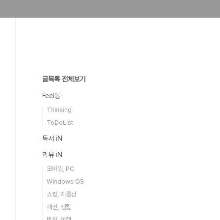
글목록 전체보기
Feel통
Thinking
ToDoList
독서 iN
리뷰 iN
모바일, PC
Windows OS
쇼핑, 지름신
패션, 생활
맛집, 여행