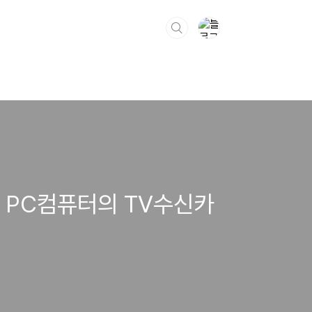
 PC컴퓨터의 TV수신카