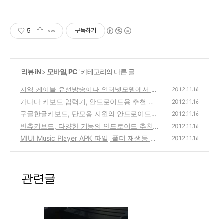
5
구독하기
'
리뷰 iN
>
모바일, PC
' 카테고리의 다른 글
지역 케이블 유선방송이나 인터넷모뎀에서 선
2012.11.16
을 따서 TV나 PC컴퓨터의 TV수신카드에 추가
가나다 키보드 입력기, 안드로이드용 추천 한
2012.11.16
로 연결하는 방법
글입력 앱 사용방법
(2)
구글한글키보드, 단모음 지원의 안드로이드용
(4)
2012.11.16
추천 키보드 앱 사용방법
반츄키보드, 다양한 기능의 안드로이드 추천
(8)
2012.11.16
키보드 어플 (apk 최종 버전 파일 다운로드와
MIUI Music Player APK 파일, 폴더 재생등 다
2012.11.16
설치방법 -두벌식,단모음,천지인,나랏글 자판
양한 기능의 추천 mp3 음악 플레이어 설치파
지원)
일 다운로드 및 설치방법
(10)
(2)
관련글