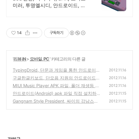
미러, 투명엘시디, 안드로이드, 고
휘도DID
14
구독하기
'
리뷰 iN
>
모바일, PC
' 카테고리의 다른 글
TypingDroid, 단문과 게임을 통한 안드로이드
2012.11.16
스마트폰 타자 연습 앱 리뷰
구글한글키보드, 단모음 지원의 안드로이드용
(2)
2012.11.16
추천 키보드 앱 사용방법
MIUI Music Player APK 파일, 폴더 재생등 다
(8)
2012.11.16
양한 기능의 추천 mp3 음악 플레이어 설치파
안드로이드(Android) apk 파일 직접 설치하거
2012.11.15
일 다운로드 및 설치방법
나 스마트폰에 파일 넣는 방법과 Gmail로 쉽게
(2)
Gangnam Style President, 싸이의 강남스타
2012.11.15
사용 하는 방법
일 미국 대통령 오바마와 롬니 후보 말춤 버전
(4)
아이폰, 아이패드용 앱 리뷰
(0)