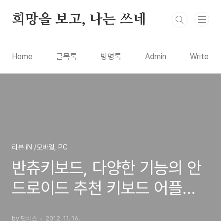
본문 바로가기
희망을 보고, 나는 쓰네
Home
글목록
방명록
Admin
Write
리뷰 iN /모바일, PC
반츄키보드, 다양한 기능의 안
드로이드 추천 키보드 어플
(apk 최종 버전 파일 다운로드
by 단비스
2012. 11. 16.