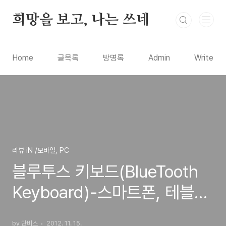
본문 바로가기
희망을 보고, 나는 쓰네
Home
글목록
방명록
Admin
Write
리뷰 iN /모바일, PC
블루투스 키보드(BlueTooth
Keyboard)-스마트폰, 테블릿
입력용 제품 구입 선택 방법과
by 단비스
2012. 11. 15.