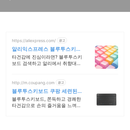
제품 종류별 장단점은?
https://aliexpress.com/
광고
알리익스프레스 블루투스키보
드 데스크 셋업, 알리에서 시작
타건감에 진심이라면? 블루투스키
보드 검색하고 알리에서 취향대로
골라요
http://m.coupang.com
광고
블루투스키보드 쿠팡 세련된
디자인 편의성까지
블루투스키보드, 쫀득하고 경쾌한
타건감으로 손의 즐거움을 느껴보
세요.