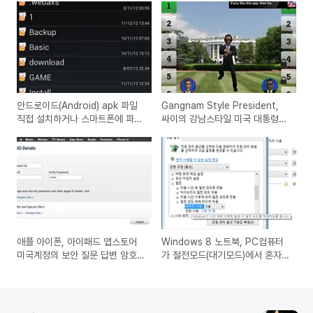
안드로이드(Android) apk 파일
Gangnam Style President,
직접 설치하거나 스마트폰에 파일
싸이의 강남스타일 미국 대통령
넣는 방법과 Gmail로 쉽게 사용
오바마와 롬니 후보 말춤 버전 아
하는 방법
이폰, 아이패드용 앱 리뷰
애플 아이폰, 아이패드 앱스토어
Windows 8 노트북, PC컴퓨터
미국계정의 보안 질문 답변 암호
가 절전모드(대기모드)에서 혼자
를 잊어버린 경우의 복구 해결 방
서 자동으로 켜지는 경우의 해결
법
방법