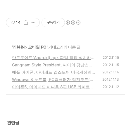
14
구독하기
'
리뷰 iN
>
모바일, PC
' 카테고리의 다른 글
안드로이드(Android) apk 파일 직접 설치하거
2012.11.15
나 스마트폰에 파일 넣는 방법과 Gmail로 쉽게
Gangnam Style President, 싸이의 강남스타
2012.11.15
사용 하는 방법
일 미국 대통령 오바마와 롬니 후보 말춤 버전
(4)
애플 아이폰, 아이패드 앱스토어 미국계정의
2012.11.14
아이폰, 아이패드용 앱 리뷰
보안 질문 답변 암호를 잊어버린 경우의 복구
(0)
Windows 8 노트북, PC컴퓨터가 절전모드(대
2012.11.13
해결 방법
기모드)에서 혼자서 자동으로 켜지는 경우의
(10)
아이폰5, 아이패드 미니용 8핀 USB 라이트닝
2012.11.12
해결 방법
케이블(Lightning-USB Cable), 충전, 싱크 가
(5)
능한 만원짜리 저렴한 벌크가 아닌 짝퉁 제품
인터넷에서 구입 사용기 리뷰
(0)
관련글