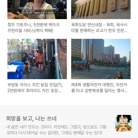
청주 가토주니, 5천원에 케이크
육회도담 연신내점 - 육회, 육사시
무한리필 서비스(케익 뷔페)
미를 판매하는 쇠고기 한우 전문
점 방문기
부암동 치어스 치킨 닭집 맛집(?),
제4회 생활자전거 대행진, 자전거
2만원짜리 후라이드 치킨 포장주
를 타고 강변북로를 달리는 행사
문을 시켜보고 실망한 방문기
참여 후기 리뷰
희망을 보고, 나는 쓰네
내 삶은 내가 만드는 것이다. 이전에도 그랬고, 앞으로도 그럴
것이다 다시 태어날 수는 없지만, 그래도 변해갈 수는 있다!