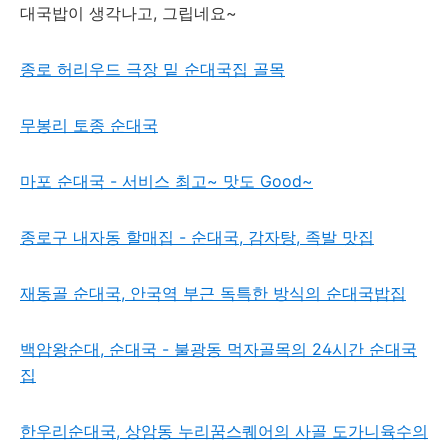
대국밥이 생각나고, 그립네요~
종로 허리우드 극장 밑 순대국집 골목
무봉리 토종 순대국
마포 순대국 - 서비스 최고~ 맛도 Good~
종로구 내자동 할매집 - 순대국, 감자탕, 족발 맛집
재동골 순대국, 안국역 부근 독특한 방식의 순대국밥집
백암왕순대, 순대국 - 불광동 먹자골목의 24시간 순대국
집
한우리순대국, 상암동 누리꿈스퀘어의 사골 도가니육수의