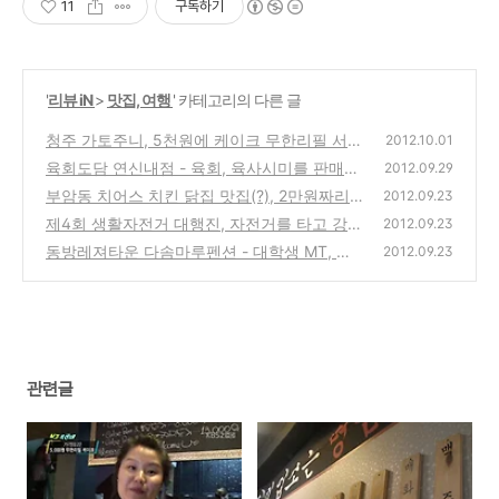
11
구독하기
'
리뷰 iN
>
맛집, 여행
' 카테고리의 다른 글
청주 가토주니, 5천원에 케이크 무한리필 서비
2012.10.01
스(케익 뷔페)
육회도담 연신내점 - 육회, 육사시미를 판매하
(8)
2012.09.29
는 쇠고기 한우 전문점 방문기
부암동 치어스 치킨 닭집 맛집(?), 2만원짜리
(0)
2012.09.23
후라이드 치킨 포장주문을 시켜보고 실망한 방
제4회 생활자전거 대행진, 자전거를 타고 강변
2012.09.23
문기
북로를 달리는 행사 참여 후기 리뷰
(0)
동방레져타운 다솜마루펜션 - 대학생 MT, 직
(0)
2012.09.23
장인 워크샵, 가족여행으로 좋은 추천장소인
춘천단체펜션 소개
(0)
관련글