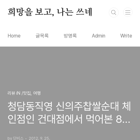
본문 바로가기
희망을 보고, 나는 쓰네
Home
글목록
방명록
Admin
Write
리뷰 iN /맛집, 여행
청담동직영 신의주찹쌀순대 체
인점인 건대점에서 먹어본 8천
원짜리 순대국 시식기
by 단비스
2012. 9. 25.