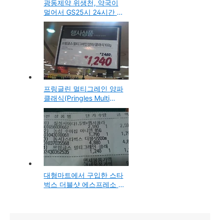
광동제약 위생천, 약국이
멀어서 GS25시 24시간 편
의점에서 구입해서 먹어본
소화제 드링크 음료
프링글린 멀티그레인 양파
클래식(Pringles Multi
Grain Classic) 신제품 대
형마트에서 구입 시식기
대형마트에서 구입한 스타
벅스 더블샷 에스프레소 &
크림커피 캔용기 4개입 제
품 시음기