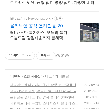
로 만나보세요. 균형 잡힌 영양 섭취, 다양한 비타민
을 쿠팡에서 한눈에 비교하고 쇼핑하세요.
https://m.oliveyoung.co.kr/
광고
올리브영 공식 온라인몰 20시
이전 주문은 오늘드림
딱! 하루만 특가찬스, 오늘의 특가,
오늘드림 당일배송까지 꿀혜택 놓
치지마세요!
공감
구독하기
'
리뷰 iN
>
쇼핑, 지름신
' 카테고리의 다른 글
삼양라면의 나가사끼 꽃게 짬뽕, 하얀국물에
2012.09.24
해산물을 첨가한 신제품 출시
광동제약 위생천, 약국이 멀어서 GS25시 24
(0)
2012.09.22
시간 편의점에서 구입해서 먹어본 소화제 드링
프링글린 멀티그레인 양파 클래식(Pringles M
2012.09.15
크 음료
ulti Grain Classic) 신제품 대형마트에서 구입
(0)
대형마트에서 구입한 스타벅스 더블샷 에스프
2012.09.13
시식기
레소 & 크림커피 캔용기 4개입 제품 시음기
(0)
(0)