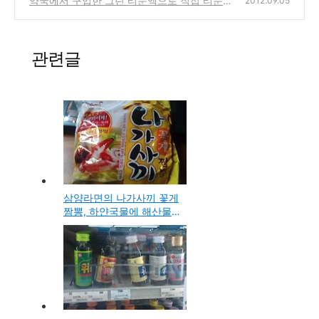
약국에서 구입한 그린 티눈액으로 직접 티눈,
2012.09.05
사마귀 제거하는 방법
(1)
관련글
삼양라면의 나가사끼 꽃게
짬뽕, 하얀국물에 해산물
을 첨가한 신제품 출시