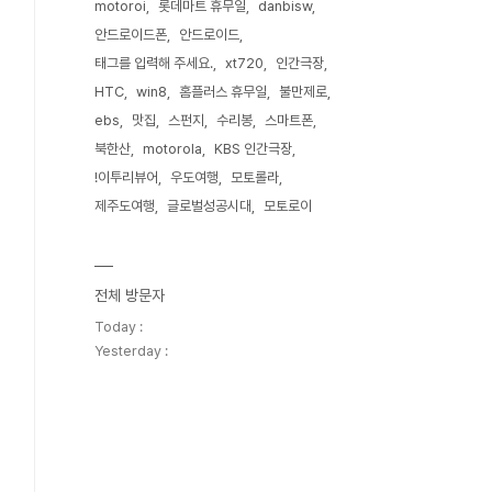
motoroi
롯데마트 휴무일
danbisw
안드로이드폰
안드로이드
태그를 입력해 주세요.
xt720
인간극장
HTC
win8
홈플러스 휴무일
불만제로
ebs
맛집
스펀지
수리봉
스마트폰
북한산
motorola
KBS 인간극장
!이투리뷰어
우도여행
모토롤라
제주도여행
글로벌성공시대
모토로이
전체 방문자
Today :
Yesterday :