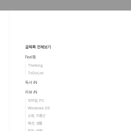
글목록 전체보기
Feel통
Thinking
ToDoList
독서 iN
리뷰 iN
모바일, PC
Windows OS
쇼핑, 지름신
패션, 생활
맛집, 여행