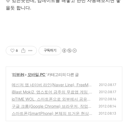
수 있는듯한데, 업데이트를 해놓고 한번 사용해보시면 좋
을듯 합니다.
6
구독하기
'
리뷰 iN
>
모바일, PC
' 카테고리의 다른 글
메신저 앱 네이버 라인(Naver Line), FreeMyA
2012.08.17
pps에서 포인트 받고 설치하기(아이폰, 아이
iBlast Moki2, 앱스토어 금주의 무료앱 게임 소
2012.08.17
패드용)
개 및 조작방법(아이폰, 아이패드용)
(0)
ipTIME WOL, 스마트폰으로 외부에서 공유기
(0)
2012.08.16
내부의 집 컴퓨터 전원켜는 프로그램(안드로
구글 크롬(Google Chrome) 브라우저, 작업관
2012.08.14
이드, 아이폰용 앱)
리자의 불필요한 프로세스(플러그인, 확장프
(0)
스마트폰(SmartPhone) 본체의 뜨거운 현상인
2012.08.13
로그램, 탭)를 삭제해서 메모리를 아끼고, 안정
여름철의 발열은 어느정도의 당연한 현상이고,
적으로 사용하는 방법
대처방법은?
(0)
(0)