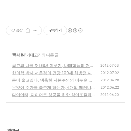
공감
구독하기
'
독서 iN
' 카테고리의 다른 글
최고의 나를 꺼내라! 미루기, 나태함등의 저항
2012.07.03
에서 자기를 극복하는 자극을 주는 책
한의학 박사 서은경의 건강 100세 처방전 디
(0)
2012.07.02
톡스(DeTox) - 건강한 사람들이 평소에 늘 실
돈이 울고있다, 냉혹한 자본주의의 어두운 모
2012.06.28
천해야 하는 디톡스 이야기
습인 대부업체 시장을 보여주는 일본 사채만화
(0)
무엇이 주가를 춤추게 하는가, 4개의 메커니즘
2012.06.22
으로 해부한 주식시장의 비밀 도서 서평
(0)
다이어터, 다이어트 성공을 위한 식이조절과
(2)
2012.06.20
운동방법 그리고 마인드에 대한 다음 웹툰의
책 구입
(2)
관련글