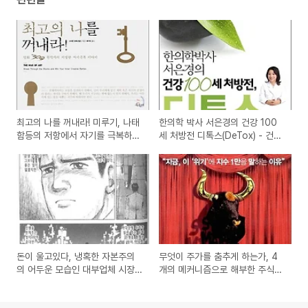
최고의 나를 꺼내라! 미루기, 나태
한의학 박사 서은경의 건강 100
함등의 저항에서 자기를 극복하는
세 처방전 디톡스(DeTox) - 건강
자극을 주는 책
한 사람들이 평소에 늘 실천해야
하는 디톡스 이야기
돈이 울고있다, 냉혹한 자본주의
무엇이 주가를 춤추게 하는가, 4
의 어두운 모습인 대부업체 시장
개의 메커니즘으로 해부한 주식시
을 보여주는 일본 사채만화
장의 비밀 도서 서평