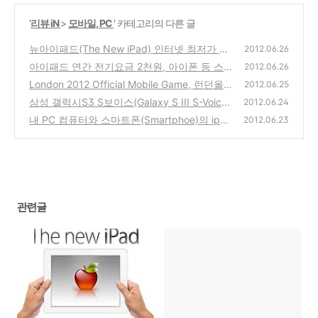
'
리뷰 iN
>
모바일, PC
' 카테고리의 다른 글
뉴아이패드(The New iPad) 인터넷 최저가 가
2012.06.26
격과 ipad2 중고가격 시세
아이패드 연간 전기요금 2천원, 아이폰 등 스
(2)
2012.06.26
마트폰은 1년간 5백원정도 발생
London 2012 Official Mobile Game, 런던올
(0)
2012.06.25
림픽 공식 모바일 게임 아이폰, 아이패드용 앱
삼성 갤럭시S3 S보이스(Galaxy S III S-Voice)
2012.06.24
출시
어플 직접 테스트를 해본 사용기
(2)
내 PC 컴퓨터와 스마트폰(Smartphoe)의 ip
(0)
2012.06.23
주소 인터넷으로 확인하는 간단한 방법과 활용
법
(0)
관련글