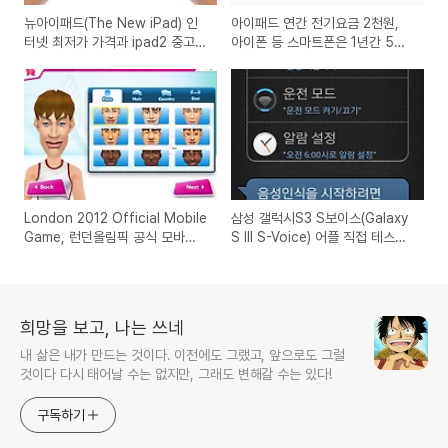
뉴아이패드(The New iPad) 인
아이패드 연간 전기요금 2천원,
터넷 최저가 가격과 ipad2 중고가
아이폰 등 스마트폰은 1년간 5백
격 시세
원정도 발생
London 2012 Official Mobile
삼성 갤럭시S3 S보이스(Galaxy
Game, 런던올림픽 공식 모바일
S III S-Voice) 어플 직접 테스트
게임 아이폰, 아이패드용 앱 출시
를 해본 사용기
희망을 보고, 나는 쓰네
내 삶은 내가 만드는 것이다. 이전에도 그랬고, 앞으로도 그럴
것이다 다시 태어날 수는 없지만, 그래도 변해갈 수는 있다!
구독하기