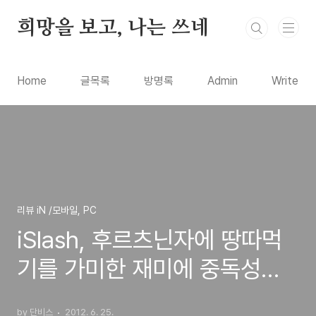
본문 바로가기
희망을 보고, 나는 쓰네
Home
글목록
방명록
Admin
Write
리뷰 iN /모바일, PC
iSlash, 후르츠닌자에 땅따먹
기를 가미한 재미에 중독성있
는 퍼즐 추천게임(아이폰, 아이
by 단비스
2012. 6. 25.