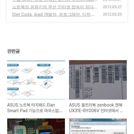
천 노트북)
lumia) 710 윈도우 망고폰, 잠시 사용해본 소
(2)
노트북의 공유기의 무선 인터넷 접속이 되다가
2012.05.27
감
안되다가 하는 경우의 채널설정 변경을 통한
(0)
Diet Coda, ipad 개발자, 프로그래머, 디자이
2012.05.25
해결방법
너용 웹에디터 추천 프로그램 아이패드앱
(8)
(0)
관련글
ASUS 노트북 터치패드 Elan
ASUS 울트라북 zenbook 젠북
Smart Pad 기능으로 마우스없
UX31E-RY008V 인터넷에서 구
이 컴퓨터 사용해보는 방법
입 사용기와 장단점 리뷰 (추천 노
트북)