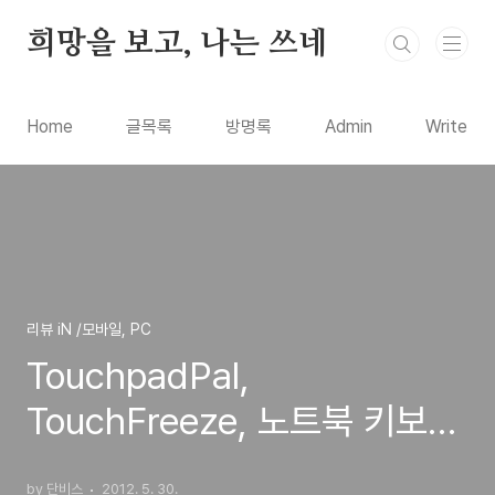
본문 바로가기
희망을 보고, 나는 쓰네
Home
글목록
방명록
Admin
Write
리뷰 iN /모바일, PC
TouchpadPal,
TouchFreeze, 노트북 키보드
자판 입력시 마우스터치패드를
by 단비스
2012. 5. 30.