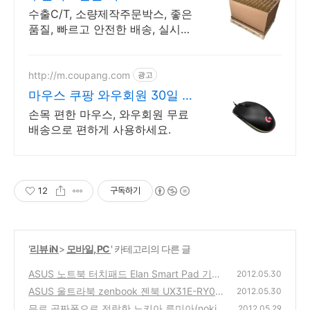
수출C/T, 소량제작주문박스, 좋은
품질, 빠르고 안전한 배송, 실시간
견적 상담
http://m.coupang.com
광고
마우스 쿠팡 와우회원 30일 무
료반품
손목 편한 마우스, 와우회원 무료
배송으로 편하게 사용하세요.
12
구독하기
'
리뷰 iN
>
모바일, PC
' 카테고리의 다른 글
ASUS 노트북 터치패드 Elan Smart Pad 기능
2012.05.30
으로 마우스없이 컴퓨터 사용해보는 방법
ASUS 울트라북 zenbook 젠북 UX31E-RY00
(0)
2012.05.30
8V 인터넷에서 구입 사용기와 장단점 리뷰 (추
무료 공짜폰으로 전락한 노키아 루미아(nokia
2012.05.29