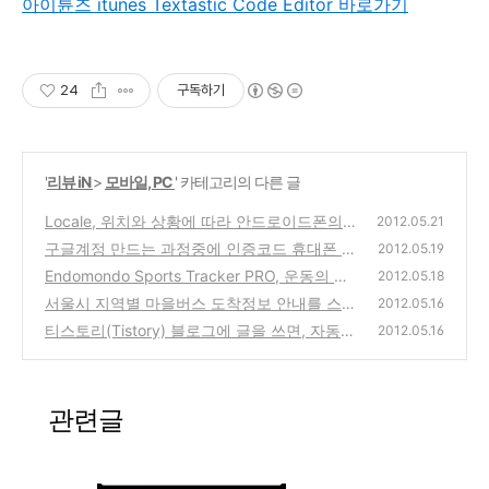
아이튠즈 itunes
Textastic Code Editor 바로가기
24
구독하기
'
리뷰 iN
>
모바일, PC
' 카테고리의 다른 글
Locale, 위치와 상황에 따라 안드로이드폰의
2012.05.21
설정을 자동으로 바꾸어주는 앱
구글계정 만드는 과정중에 인증코드 휴대폰 음
(0)
2012.05.19
성통화로 입력받아 하는 방법
Endomondo Sports Tracker PRO, 운동의 성
(0)
2012.05.18
과 내역을 기록해서 동기부여와 재미를 주는
서울시 지역별 마을버스 도착정보 안내를 스마
2012.05.16
스마트폰앱 (안드로이드, 아이폰용)
트폰에서 확인하는 방법 (app이 아닌 mobile
(2)
티스토리(Tistory) 블로그에 글을 쓰면, 자동으
2012.05.16
web방식)
로 트위터(Twitter)로 트윗이 발행되도록 하는
(0)
방법(Tistory2Twitter, feedburner)
(0)
관련글