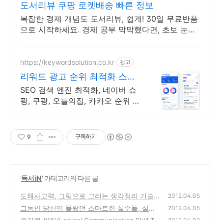
도서리뷰 쿠팡 로켓배송 빠른 정보
복잡한 경제 개념도 도서리뷰, 쉽게! 30일 무료반품
으로 시작하세요. 경제 공부 막막했다면, 초보 눈높
이 책으로 현명한 선택을 쿠팡에서!
https://keywordsolution.co.kr
광고
리워드 광고 순위 최적화 스토
어 순위 광고 전문
SEO 검색 엔진 최적화, 네이버 쇼
핑, 쿠팡, 오늘의집, 카카오 순위 광
고 전문
9
구독하기
'
독서 iN
' 카테고리의 다른 글
도해사고력, 그림으로 그리는 생각정리 기술을
2012.04.05
읽고 써보는 간략 서평
그동안 당신만 몰랐던 스마트한 실수들, 실수
(0)
2012.04.05
를 반복하는 사람은 절대 모르는 10가지 심리