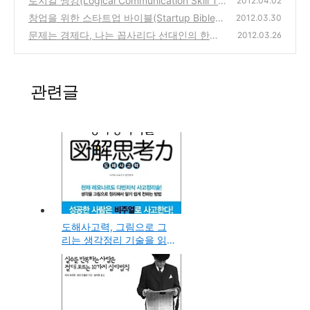
로지컬 씽킹(Logical Communication Skill Tra
2012.04.02
법칙
ining), 맥킨지식 논리적 사고와 구성의 기술
(0)
창업을 위한 스타트업 바이블(Startup Bible)
2012.03.30
도서, 아이패드(ipad) 무료 앱 배포 소식
(0)
문제는 경제다, 나는 꼽사리다 선대인의 한국
(0)
2012.03.26
경제의 진단과 나아갈 길을 제시한 책
(0)
관련글
도해사고력, 그림으로 그
리는 생각정리 기술을 읽
고 써보는 간략 서평