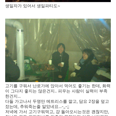
생일자가 있어서 생일파티도~
고기를 구워서 난로가에 앉아서 먹어도 좋기는 한데, 화력
이 그다지 좋지는 않은건지.. 피우는 사람이 실력이 부족
한건지...
다들 가고나서 두명만 메트리스를 깔고, 담요 2장을 덮고
잤는데, 추워죽는줄 알았네요...-_-;;
저녁에 가서 고기구워먹고, 걍 돌아오시는것은 괜찮지만,