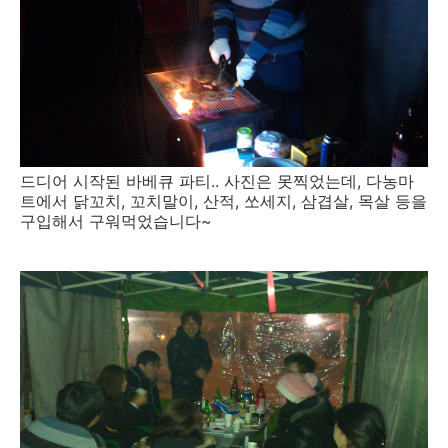
드디어 시작된 바베큐 파티.. 사진은 못찍었는데, 다농마
트에서 닭꼬치, 꼬치말이, 산적, 쏘세지, 삼겹살, 목살 등을
구입해서 구워먹었습니다~