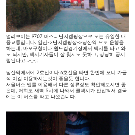
멀리보이는 9707 버스... 난지캠핑장으로 오는 유일한 대
중교통입니다. 일산->난지캠핑장->당산역 으로 운행을
하는데, 마포구청이나 월드컵경기장에서 택시를 타고 와
도 되지만, 택시기사들이 잘 찾지도 못하고, 상당히 궁시
렁된다고...-_-;;
당산역에서에 2호선이나 6호선을 타면 한번에 오니 가급
적 이걸 이용하시는것이 좋을듯 합니다.
서울버스 앱를 이용해서 다른 정류장도 확인해보시면 좋
은데, 저희도 새벽 5시에 나와서 콜택시가 안잡혀서 결국
에는 이 버스를 타고 나왔습니다.