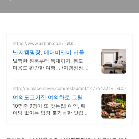
기
https://www.airbnb.co.kr
광고
난지캠핑장, 에어비앤비 서울
감성 스테이
널찍한 원룸부터 독채까지, 몸도
마음도 편안한 여행. 난지캠핑장.
주방, 수영장, 자쿠지, 아기 침대.
필요한 모든 게 갖춰진 숙소를 예
약하세요.
http://m.place.naver.com/restaurant/1477443314
광고
여의도고기집 여의화로 그릴링
서비스, 대나무숲 힐링
10명중 9명이 또 찾는집! 예약, 웨
이팅 없이는 입장 불가능한 맛집
회식, 단체모임 추천!! 숯불화로구
이 전문점!!