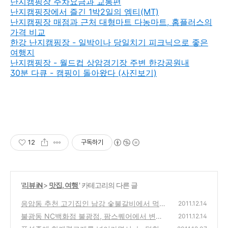
난지캠핑장 주차요금과 교통편
난지캠핑장에서 즐긴 1박2일의 엠티(MT)
난지캠핑장 매점과 근처 대형마트 다농마트, 홈플러스의
가격 비교
한강 난지캠핑장 - 일박이나 당일치기 피크닉으로 좋은
여행지
난지캠핑장 - 월드컵 상암경기장 주변 한강공원내
30분 다큐 - 캠핑이 돌아왔다 (사진보기)
12
구독하기
'
리뷰 iN
>
맛집, 여행
' 카테고리의 다른 글
응암동 추천 고기집인 남강 숯불갈비에서 먹어
2011.12.14
본 저렴하고 맛있는 육회와 안창살
불광동 NC백화점 불광점, 팜스퀘어에서 변신
(0)
2011.12.14
한 이랜드의 직매입 백화점 오픈(킴스클럽, C