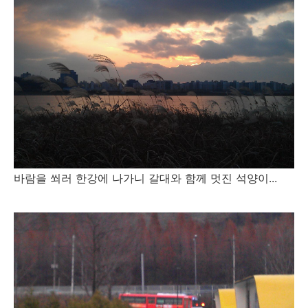
바람을 쐬러 한강에 나가니 갈대와 함께 멋진 석양이...