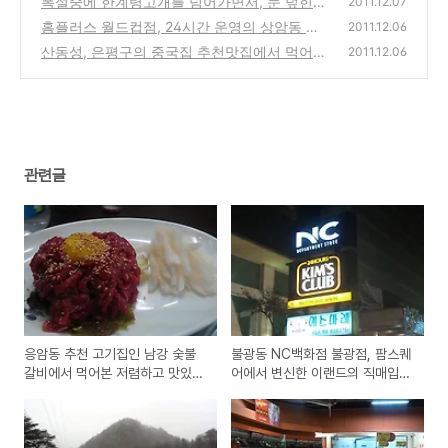
폭설중에 한계령고개를 넘어가면서, 눈 덮힌
2011.12.07
GV 입점)
한계령의 절경을 맛보다! (사진과 동영상)
(0)
홈플러스 월드컵점, 24시간 운영의 상암동 월
(2)
2011.12.06
드컵경기장의 대형마트에 새벽에 장을 보기~
산동성, 은평구의 중국집 추천맛집에서 먹어
2011.12.06
본 쟁반짜장, 굴짬뽕, 탕수육
(0)
(0)
관련글
응암동 추천 고기집인 남강 숯불
불광동 NC백화점 불광점, 팜스퀘
갈비에서 먹어본 저렴하고 맛있는
어에서 변신한 이랜드의 직매입
육회와 안창살
백화점 오픈(킴스클럽, CGV 입
점)