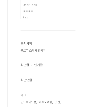
UserBook
iiiiiiiiiiiiiii
Zzz
공지사항
블로그 소개와 연락처
최근글
인기글
최근댓글
태그
안드로이드폰
제주도여행
맛집