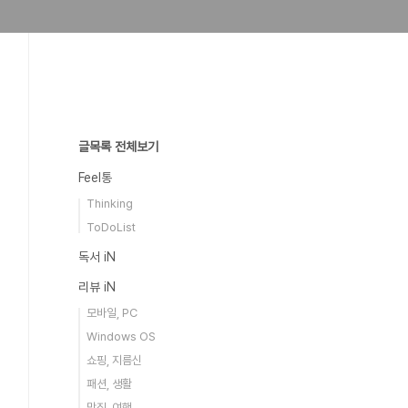
글목록 전체보기
Feel통
Thinking
ToDoList
독서 iN
리뷰 iN
모바일, PC
Windows OS
쇼핑, 지름신
패션, 생활
맛집, 여행