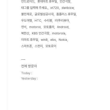
안드로이드
롯데마트 휴무일
인간극장
태그를 입력해 주세요.
xt720
danbisw
불만제로
글로벌성공시대
홈플러스 휴무일
우도여행
HTC
수리봉
!이투리뷰어
연서
motoroi
모토롤라
Android
북한산
KBS 인간극장
motorola
이마트 휴무일
win8
ebs
Nokia
스마트폰
스펀지
모토로이
전체 방문자
Today :
Yesterday :