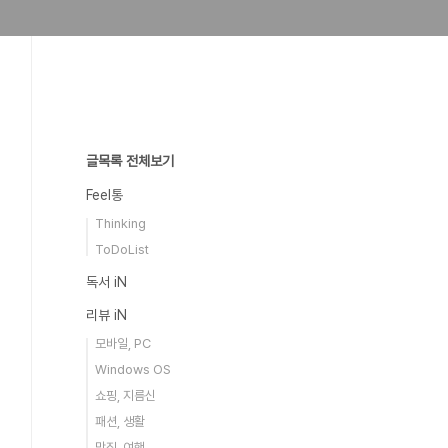
글목록 전체보기
Feel통
Thinking
ToDoList
독서 iN
리뷰 iN
모바일, PC
Windows OS
쇼핑, 지름신
패션, 생활
맛집, 여행