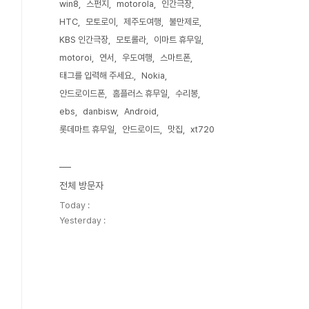
win8
스펀지
motorola
인간극장
HTC
모토로이
제주도여행
불만제로
KBS 인간극장
모토롤라
이마트 휴무일
motoroi
연서
우도여행
스마트폰
태그를 입력해 주세요.
Nokia
안드로이드폰
홈플러스 휴무일
수리봉
ebs
danbisw
Android
롯데마트 휴무일
안드로이드
맛집
xt720
전체 방문자
Today :
Yesterday :