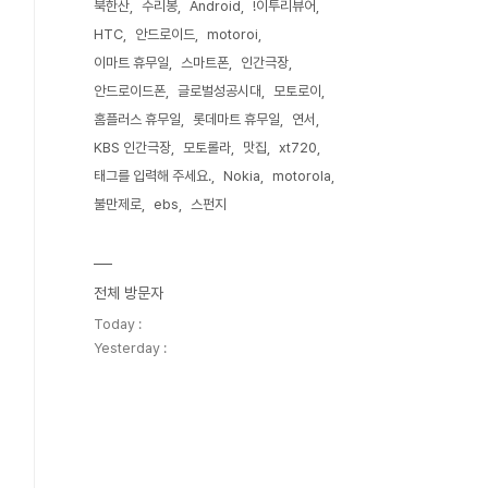
북한산
수리봉
Android
!이투리뷰어
HTC
안드로이드
motoroi
이마트 휴무일
스마트폰
인간극장
안드로이드폰
글로벌성공시대
모토로이
홈플러스 휴무일
롯데마트 휴무일
연서
KBS 인간극장
모토롤라
맛집
xt720
태그를 입력해 주세요.
Nokia
motorola
불만제로
ebs
스펀지
전체 방문자
Today :
Yesterday :