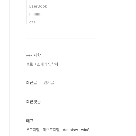
UserBook
iiiiiiiiiiiiiii
Zzz
공지사항
블로그 소개와 연락처
최근글
인기글
최근댓글
태그
우도여행
제주도여행
danbisw
win8