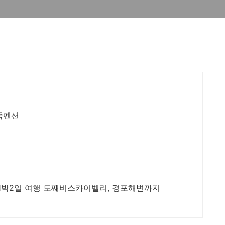
족펜션
 1박2일 여행 도째비스카이벨리, 경포해변까지