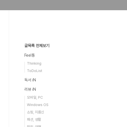
글목록 전체보기
Feel통
Thinking
ToDoList
독서 iN
리뷰 iN
모바일, PC
Windows OS
쇼핑, 지름신
패션, 생활
맛집, 여행