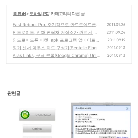
'
리뷰 iN
>
모바일, PC
' 카테고리의 다른 글
Fast Reboot Pro, 주기적으로 안드로이드폰
2011.09.26
메모리를 확보하는 앱 프로그램
안드로이드, 전화 연락처 저장소가 커져서 내
(0)
2011.09.24
장메모리가 부족하다고 나오는 경우의 해결책
안드로이드폰 마켓, apk 프로그램 업데이트
2011.09.19
설치시 나타나는 오류와 해결방법
(0)
핑거 센서 마우스 패드 구성기(Sentelic Finger
(5)
2011.09.13
Sensing Pad), 노트북 마우스 터치패드 사용
Alias Links, 구글 크롬(Google Chrome) Url al
2011.09.13
안할수 있도록 하는 관리프로그램
ias 기능의 확장 프로그램
(2)
(0)
관련글