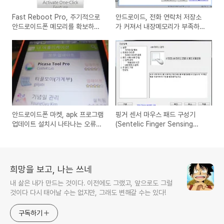
Fast Reboot Pro, 주기적으로
안드로이드, 전화 연락처 저장소
안드로이드폰 메모리를 확보하는
가 커져서 내장메모리가 부족하다
앱 프로그램
고 나오는 경우의 해결책
안드로이드폰 마켓, apk 프로그램
핑거 센서 마우스 패드 구성기
업데이트 설치시 나타나는 오류와
(Sentelic Finger Sensing
해결방법
Pad), 노트북 마우스 터치패드 사
용안할수 있도록 하는 관리프로그
램
희망을 보고, 나는 쓰네
내 삶은 내가 만드는 것이다. 이전에도 그랬고, 앞으로도 그럴
것이다 다시 태어날 수는 없지만, 그래도 변해갈 수는 있다!
구독하기