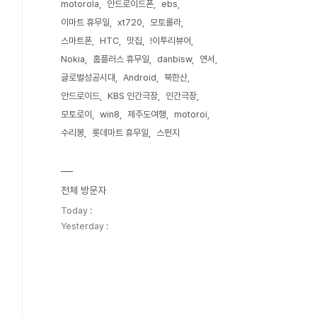
motorola
안드로이드폰
ebs
이마트 휴무일
xt720
모토롤라
스마트폰
HTC
맛집
!이투리뷰어
Nokia
홈플러스 휴무일
danbisw
연서
글로벌성공시대
Android
북한산
안드로이드
KBS 인간극장
인간극장
모토로이
win8
제주도여행
motoroi
수리봉
롯데마트 휴무일
스펀지
전체 방문자
Today :
Yesterday :