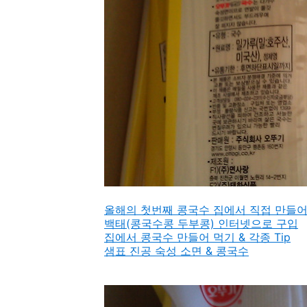
올해의 첫번째 콩국수 집에서 직접 만들어
백태(콩국수콩 두부콩) 인터넷으로 구입
집에서 콩국수 만들어 먹기 & 각종 Tip
샘표 진공 숙성 소면 & 콩국수