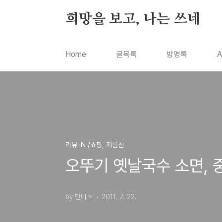
본문 바로가기
희망을 보고, 나는 쓰네
Home
글목록
방명록
A
리뷰 iN /쇼핑, 지름신
오뚜기 옛날국수 소면, 
by 단비스
2011. 7. 22.