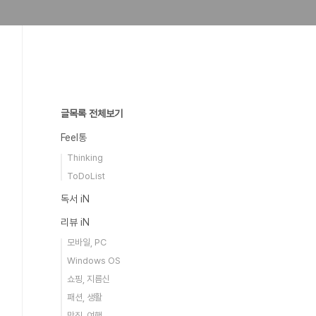
글목록 전체보기
Feel통
Thinking
ToDoList
독서 iN
리뷰 iN
모바일, PC
Windows OS
쇼핑, 지름신
패션, 생활
맛집, 여행