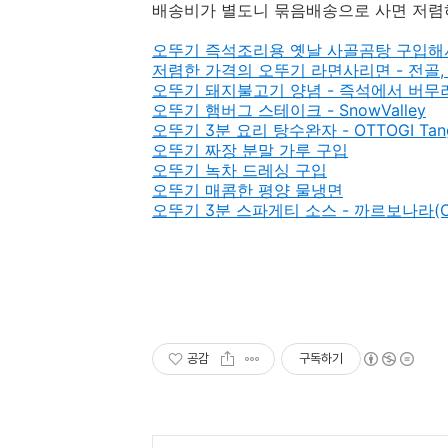
배송비가 별도니 묶음배송으로 사면 저렴
오뚜기 즉석조리용 옛날 사골곰탕 구입해
저렴한 가격의 오뚜기 라면사리면 - 전골,
오뚜기 돼지불고기 양념 - 즉석에서 버무
오뚜기 햄버그 스테이크 - SnowValley
오뚜기 3분 요리 탕수완자 - OTTOGI Tang
오뚜기 짜장 분말 가루 구입
오뚜기 녹차 드레싱 구입
오뚜기 매콤한 평양 물냉면
오뚜기 3분 스파게티 소스 - 까르보나라(Car
공감
구독하기