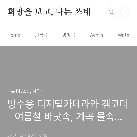
본문 바로가기
희망을 보고, 나는 쓰네
Home
글목록
방명록
Admin
Write
리뷰 iN /쇼핑, 지름신
방수용 디지털카메라와 캠코더
- 여름철 바닷속, 계곡 물속을
찍을수 있는 제품 정보
by 단비스
2011. 7. 18.