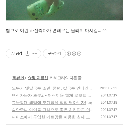
참고로 이런 사진찍다가 변태로는 몰리지 마시길....^^
공감
구독하기
'
리뷰 iN
>
쇼핑, 지름신
' 카테고리의 다른 글
오뚜기 옛날국수 소면, 중면, 칼국수 인터넷으
2011.07.22
로 구입
변신자동차 또봇Z - 어린이용 합체 로보트 장
(0)
2011.07.19
난감 구입 사용기
그물침대 해먹에 모기장을 직접 달아보자!
(4)
2011.07.18
(0)
술안주나 아이들 간식으로 좋은 치킨팝콘 인터
2011.07.17
넷으로 구입, 시식기
다이소에서 구입한 네트망을 이용한 침대 노트
(0)
2011.07.17
북 거치대 및 수납정리
(2)