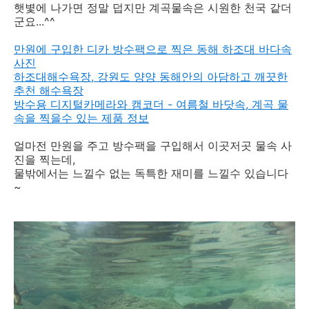
햇볓에 나가면 정말 덥지만 계곡물속은 시원한 천국 같더
군요...^^
만원에 구입한 디카 방수팩으로 찍은 동해 하조대 바다속
사진
하조대해수욕장, 강원도 양양 동해안의 아담하고 깨끗한
추천 해수욕장
방수용 디지털카메라와 캠코더 - 여름철 바닷속, 계곡 물
속을 찍을수 있는 제품 정보
얼마전 만원을 주고 방수팩을 구입해서 이곳저곳 물속 사
진을 찍는데,
물밖에서는 느낄수 없는 독특한 재미를 느낄수 있습니다
~