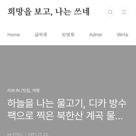
본문 바로가기
희망을 보고, 나는 쓰네
Home
글목록
방명록
Admin
Write
리뷰 iN /맛집, 여행
하늘을 나는 물고기, 디카 방수
팩으로 찍은 북한산 계곡 물속
사진
by 단비스
2011. 11. 22.