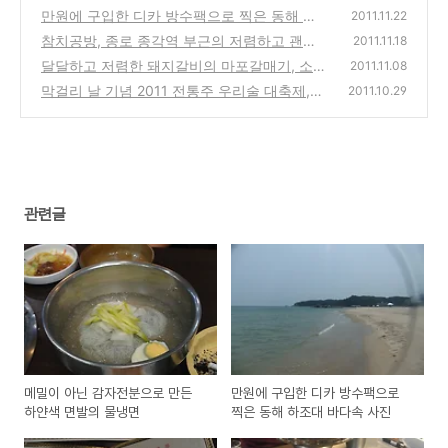
물냉면
만원에 구입한 디카 방수팩으로 찍은 동해 하
(0)
2011.11.22
조대 바다속 사진
참치공방, 종로 종각역 부근의 저렴하고 괜찮
(2)
2011.11.18
은 참치 무한리필 전문점
달달하고 저렴한 돼지갈비의 마포갈매기, 소주
(0)
2011.11.08
한잔 간단하기 좋은 맛집
막걸리 날 기념 2011 전통주 우리술 대축제,
(2)
2011.10.29
상암동 월드컵공원 평화의 공원에서 개최
(0)
관련글
메밀이 아닌 감자전분으로 만든
만원에 구입한 디카 방수팩으로
하얀색 면발의 물냉면
찍은 동해 하조대 바다속 사진