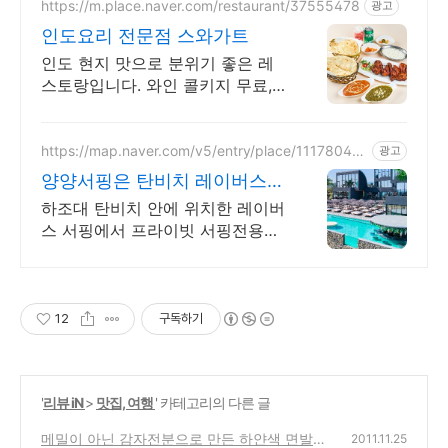
https://m.place.naver.com/restaurant/37555478
광고
인도요리 전문점 스와가트
인도 현지 맛으로 분위기 좋은 레
스토랑입니다. 와인 콜키지 무료,
주차 가능
https://map.naver.com/v5/entry/place/11178049
광고
03
양양서핑은 탄비치 레이버스
하조대 탄비치 프라이빗 해변
하조대 탄비치 안에 위치한 레이버
스 서핑에서 프라이빗 서핑전용해
변에서 서핑강습
12
구독하기
'
리뷰 iN
>
맛집, 여행
' 카테고리의 다른 글
메밀이 아닌 감자전분으로 만든 하얀색 면발의
2011.11.25