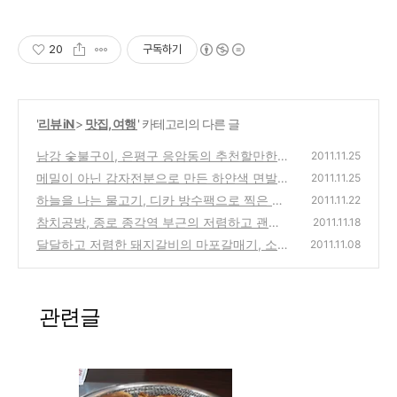
20
구독하기
'
리뷰 iN
>
맛집, 여행
' 카테고리의 다른 글
남강 숯불구이, 은평구 응암동의 추천할만한
2011.11.25
괜찮은 숯불갈비 고기집
메밀이 아닌 감자전분으로 만든 하얀색 면발의
(0)
2011.11.25
물냉면
하늘을 나는 물고기, 디카 방수팩으로 찍은 북
(0)
2011.11.22
한산 계곡 물속 사진
참치공방, 종로 종각역 부근의 저렴하고 괜찮
(0)
2011.11.18
은 참치 무한리필 전문점
달달하고 저렴한 돼지갈비의 마포갈매기, 소주
(0)
2011.11.08
한잔 간단하기 좋은 맛집
(2)
관련글