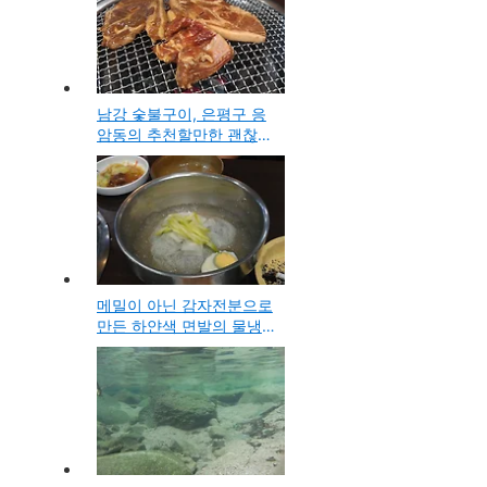
남강 숯불구이, 은평구 응
암동의 추천할만한 괜찮은
숯불갈비 고기집
메밀이 아닌 감자전분으로
만든 하얀색 면발의 물냉
면