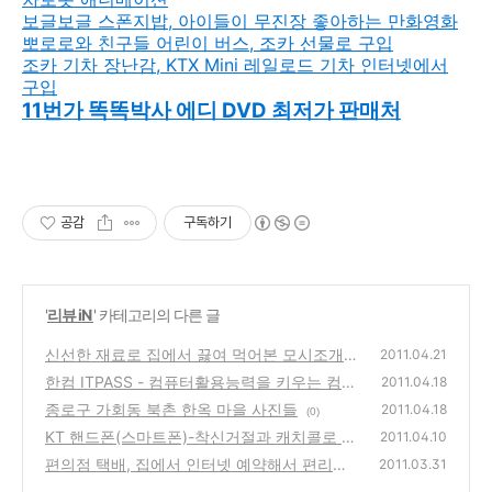
보글보글 스폰지밥, 아이들이 무진장 좋아하는 만화영화
뽀로로와 친구들 어린이 버스, 조카 선물로 구입
조카 기차 장난감, KTX Mini 레일로드 기차 인터넷에서
구입
11번가 똑똑박사 에디 DVD
최저가 판매처
공감
구독하기
'
리뷰 iN
' 카테고리의 다른 글
신선한 재료로 집에서 끓여 먹어본 모시조개
2011.04.21
맑은 탕
한컴 ITPASS - 컴퓨터활용능력을 키우는 컴퓨
(0)
2011.04.18
터자격증강의, 신학기 50％할인 이벤트
종로구 가회동 북촌 한옥 마을 사진들
(2)
2011.04.18
(0)
KT 핸드폰(스마트폰)-착신거절과 캐치콜로 걸
2011.04.10
려온 전화로 받지않고,문자로 받는 방법
편의점 택배, 집에서 인터넷 예약해서 편리하
(0)
2011.03.31
게 보내는 방법-포스트박스(PostBox)
(6)