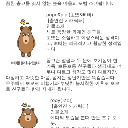
끔한 충고를 잊지 않는 숲속 마을의 모범 소녀랍니다.
popo&pipi(뽀뽀&삐삐)
[출연진 > 캐릭터]
인물소개
새로 등장한 외계인 친구들.
뽀뽀는 소심하고 여성스러운 성격이
고, 삐삐는 적극적이고 활달한 성격입
니다.
동그란 얼굴과 두 눈에 호기심이 한
가득. 뽀롱뽀롱 친구들과 생김새도 너
무나 다르고 생각도 많이 다르지만,
다정하고 따뜻한 마음, 넘치는 장난기만은 똑같습니다.
우주에서 뽀로로 비행기와 부딪쳐 불시착한 이후로 뽀로
로 친구들과 함께 지내게 됩니다.
rody(로디)
[출연진 > 캐릭터]
인물소개
에디의 모습을 본떠 만든 조수 로
봇.