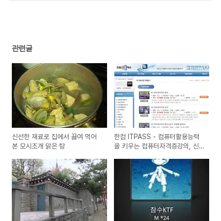
관련글
신선한 재료로 집에서 끓여 먹어
한컴 ITPASS - 컴퓨터활용능력
본 모시조개 맑은 탕
을 키우는 컴퓨터자격증강의, 신
학기 50％할인 이벤트