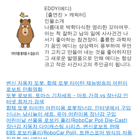
EDDY(에디)
[출연진 > 캐릭터]
인물소개
나름대로 박학다식한 영리한 꼬마여우.
아는 척 잘하고 남의 일에 사사건건 나
서기 좋아하는 참견장이. 훌륭한 과학자
가 꿈인 에디는 상상력이 풍부하여 무언
가 고치고 만들어 내는 것을 좋아하지만
그 새로운 발명품으로 인해 에디는 항상
크고 작은 사건사고의 주인공이 됩니다.
변신 자동차 또봇, 합체 또봇 타이탄 재능방송의 어린이
로보트 만화영화
또봇 로보트, 토마스 기차세트 - 마트 가격 vs 장난감 인
터넷 최저가 검색
합체 또봇 타이탄 어린이용 로봇장난감, 인터넷에서 구입
신나는 낚시놀이 세트, 유아 어린이용 장난감 구입
어린이날 선물용 로보카 폴리(RoboCar Poli Die-Cast)
장난감 자동차 다이캐스팅 시리즈, 변신로보트 판매
EBS 로보카폴리(RoboCar Poli), 트랜스포머 방식의 자동
차로봇 애니메이션