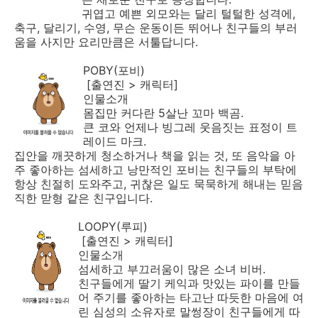
귀엽고 예쁜 외모와는 달리 털털한 성격에,
축구, 달리기, 수영, 무슨 운동이든 뛰어나 친구들의 부러
움을 사지만 요리만큼은 서툴답니다.
POBY(포비)
[출연진 > 캐릭터]
인물소개
몸집만 커다란 5살난 꼬마 백곰.
큰 코와 언제나 빙그레 웃음짓는 표정이 트
레이드 마크.
집안을 깨끗하게 청소하거나 책을 읽는 것, 또 음악을 아
주 좋아하는 섬세하고 낭만적인 포비는 친구들의 부탁에
항상 친절히 도와주고, 귀찮은 일도 묵묵하게 해내는 믿음
직한 맏형 같은 친구입니다.
LOOPY(루피)
[출연진 > 캐릭터]
인물소개
섬세하고 부끄러움이 많은 소녀 비버.
친구들에게 딸기 케익과 맛있는 파이를 만들
어 주기를 좋아하는 타고난 따듯한 마음에 여
린 심성의 소유자로 말썽장이 친구들에게 따