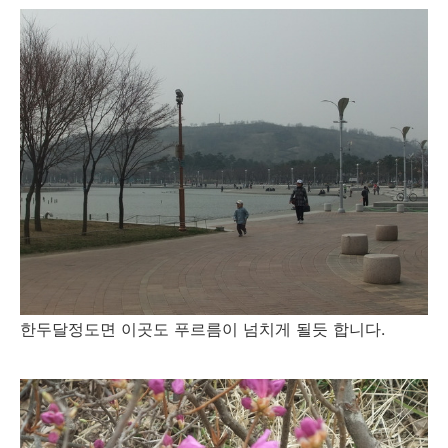
한두달정도면 이곳도 푸르름이 넘치게 될듯 합니다.