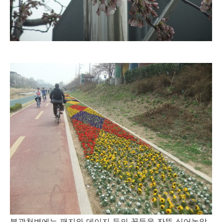
불광천변에는 팬지와 데이지 등의 꽃들을 잔뜩 심어놓았