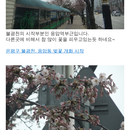
불광천의 시작부분인 응암역부근입니다.
다른곳에 비해서 참 많이 꽃을 피우고있는듯 하네요~
은평구 불광천, 응암동 벚꽃 개화 시작