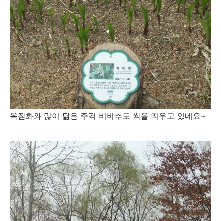
옥잠화와 많이 닮은 주걱 비비추도 싹을 띄우고 있네요~