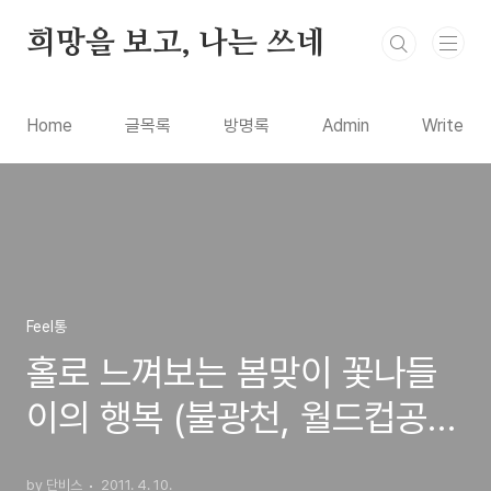
본문 바로가기
희망을 보고, 나는 쓰네
Home
글목록
방명록
Admin
Write
Feel통
홀로 느껴보는 봄맞이 꽃나들
이의 행복 (불광천, 월드컵공
원, 여의도 윤중로)
by 단비스
2011. 4. 10.