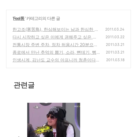
'
Feel통
' 카테고리의 다른 글
한고조(寒苦鳥), 한심해보이는 남과 한심한 나
2011.03.24
다시 시작하고 싶은 이에게 권해주고 싶은 책
(0)
2011.03.22
전통시장 주변 주차, 정차 허용시간 20분으로
(0)
2011.03.21
연장과 재래시장의 변화
종로에서 만난 추억의 뽑기, 소라, 뻔데기, 뻥
(0)
2011.03.21
튀기
인생시계, 김난도 교수의 아프니까 청춘이다..
(0)
2011.03.18
아직 늦지 않았다! 다시 시작이다!
(0)
관련글