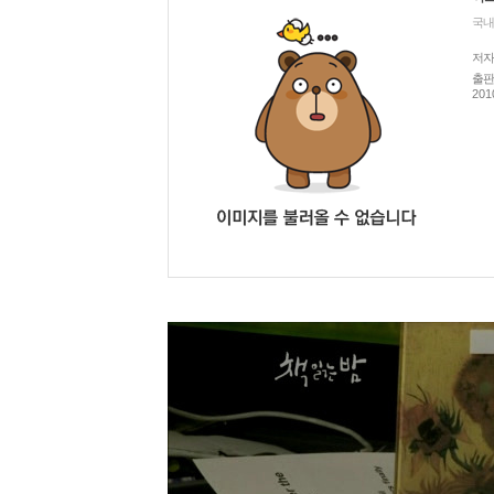
국내
저자
출판
201