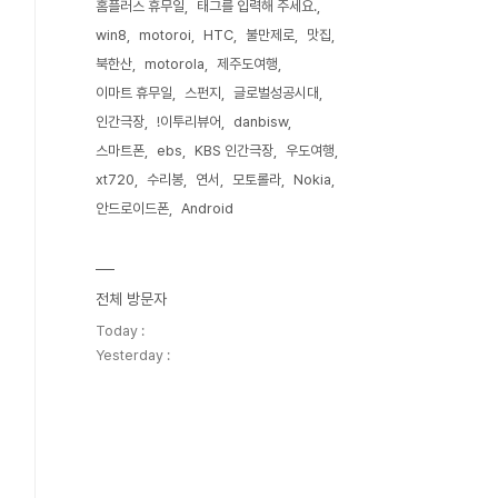
홈플러스 휴무일
태그를 입력해 주세요.
win8
motoroi
HTC
불만제로
맛집
북한산
motorola
제주도여행
이마트 휴무일
스펀지
글로벌성공시대
인간극장
!이투리뷰어
danbisw
스마트폰
ebs
KBS 인간극장
우도여행
xt720
수리봉
연서
모토롤라
Nokia
안드로이드폰
Android
전체 방문자
Today :
Yesterday :