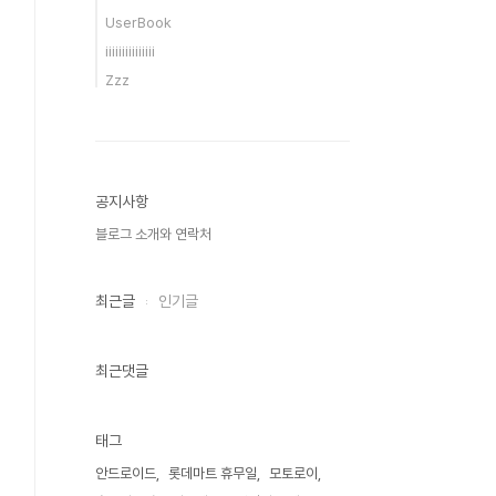
UserBook
iiiiiiiiiiiiiii
Zzz
공지사항
블로그 소개와 연락처
최근글
인기글
최근댓글
태그
안드로이드
롯데마트 휴무일
모토로이