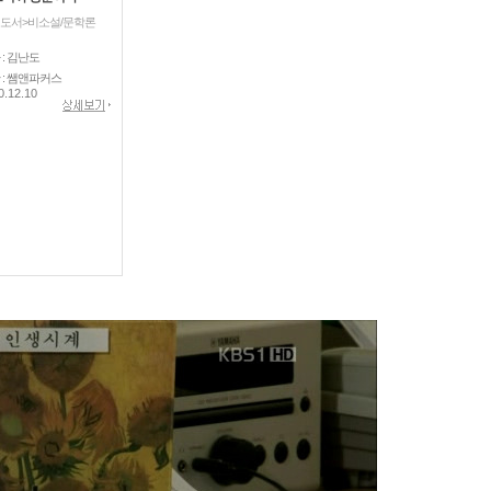
도서>비소설/문학론
 : 김난도
 : 쌤앤파커스
0.12.10