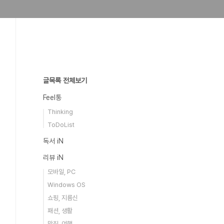
글목록 전체보기
Feel통
Thinking
ToDoList
독서 iN
리뷰 iN
모바일, PC
Windows OS
쇼핑, 지름신
패션, 생활
맛집, 여행