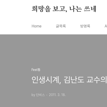
본문 바로가기
희망을 보고, 나는 쓰네
Home
글목록
방명록
A
Feel통
인생시계, 김난도 교수의
by 단비스
2011. 3. 18.