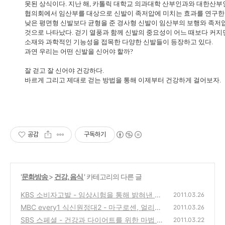
못된 상식이다. 지난 해, 카톨릭 대학교 의과대학 산부인과와 대한산
협의회에서 임산부를 대상으로 신발이 족저압에 미치는 효과를 연구한 
낮은 평면형 신발보다 균형을 준 경사형 신발이 임산부의 보행와 족저
것으로 나타났다. 걷기 열풍과 함께 신발의 중요성이 어느 때보다 커지
소재와 과학적인 기능성을 접목한 다양한 신발들이 등장하고 있다.
과연 우리는 어떤 신발을 신어야 할까?
잘 걷고 잘 신어야 건강하다.
바르게 그리고 제대로 걷는 방법을 통해 이제부터 건강하게 걸어보자.
공감
구독하기
'
문화방송
>
건강, 음식
' 카테고리의 다른 글
KBS 소비자고발 - 임상시험을 통해 밝혀낸 숙
2011.03.26
취해소음료의 효과.. 있을까? 없을까?
MBC every1 식신원정대2 - 마구로센, 얼리지
(0)
2011.03.26
않은 생참치의 맛집
SBS 스페셜 - 건강과 다이어트를 위한 마법 1
(0)
2011.03.22