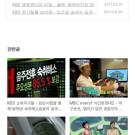
도 당신의 체온이야기
KBS 생로병사의 비밀 - 술배, 복부비만의 당신
(0)
2011.03.21
을 노린다!
KBS 위기탈출 넘버원 - 입으로 숨쉬는 습관,
(0)
2011.03.09
불을 켜고 자는 습관, 엎드려자는 습관의 문제
점, 귀에 이물질이 들어갔을 때 대처법
(1)
관련글
KBS 소비자고발 - 임상시험을 통
MBC every1 식신원정대2 - 마
해 밝혀낸 숙취해소음료의 효과..
구로센, 얼리지 않은 생참치의 맛
있을까? 없을까?
집