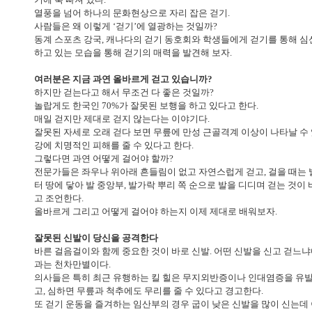
열풍을 넘어 하나의 문화현상으로 자리 잡은 걷기.
사람들은 왜 이렇게 ‘걷기’에 열광하는 것일까?
동계 스포츠 강국, 캐나다의 걷기 동호회와 학생들에게 걷기를 통해 심
하고 있는 모습을 통해 걷기의 매력을 발견해 보자.
여러분은 지금 과연 올바르게 걷고 있습니까?
하지만 걷는다고 해서 무조건 다 좋은 것일까?
놀랍게도 한국인 70%가 잘못된 보행을 하고 있다고 한다.
매일 걷지만 제대로 걷지 않는다는 이야기다.
잘못된 자세로 오래 걷다 보면 무릎에 만성 근골격계 이상이 나타날 수 있
강에 치명적인 피해를 줄 수 있다고 한다.
그렇다면 과연 어떻게 걸어야 할까?
전문가들은 좌우나 위아래 흔들림이 없고 자연스럽게 걷고, 걸을 때는
터 땅에 닿아 발 중앙부, 발가락 뿌리 쪽 순으로 발을 디디며 걷는 것이
고 조언한다.
올바르게 그리고 어떻게 걸어야 하는지 이제 제대로 배워보자.
잘못된 신발이 당신을 공격한다
바른 걸음걸이와 함께 중요한 것이 바로 신발. 어떤 신발을 신고 걷느냐
과는 천차만별이다.
의사들은 특히 최근 유행하는 킬 힐은 무지외반증이나 인대염증을 유발
고, 심하면 무릎과 척추에도 무리를 줄 수 있다고 경고한다.
또 걷기 운동을 즐겨하는 임산부의 경우 굽이 낮은 신발을 많이 신는데 