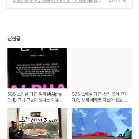
MBC 휴먼다큐 사랑-고마워요, 내 사랑-폐암
2013.11.16
송
말기의 엄마의 슬픈 사연
(0)
(0)
관련글
SBS 스페셜 다큐-알파걸(Alpha
SBS 스페셜 다큐-천직 찾아 휴가
Girl), 그녀 그들이 빛나는 이유
가요, 보케 베케로 자신의 꿈을 찾
는?
아가는 사람들의 이야기