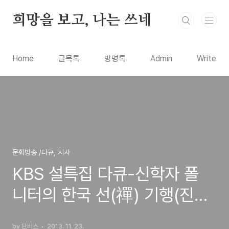
본문 바로가기
희망을 보고, 나는 쓰네
Home
글목록
방명록
Admin
Write
문화방송 /다큐, 시사
KBS 설특집 다큐-신학자 폴
니터의 한국 선(禪) 기행(진제
대선사) 나에게 너를 묻다
by 단비스
2013. 11. 23.