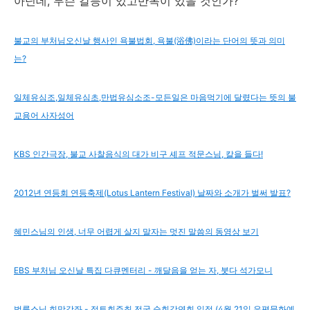
아닌데, 무슨 갈등이 있고반목이 있을 것인가?
불교의 부처님오신날 행사인 욕불법회, 욕불(浴佛)이라는 단어의 뜻과 의미
는?
일체유심조,일체유심초,만법유심소조-모든일은 마음먹기에 달렸다는 뜻의 불
교용어 사자성어
KBS 인간극장, 불교 사찰음식의 대가 비구 셰프 적문스님, 칼을 들다!
2012년 연등회 연등축제(Lotus Lantern Festival) 날짜와 소개가 벌써 발표?
혜민스님의 인생, 너무 어렵게 살지 말자는 멋진 말씀의 동영상 보기
EBS 부처님 오신날 특집 다큐멘터리 - 깨달음을 얻는 자, 붓다 석가모니
법륜스님 희망강좌 - 정토회주최 전국 순회강연회 일정 (4월 21일 은평문화예