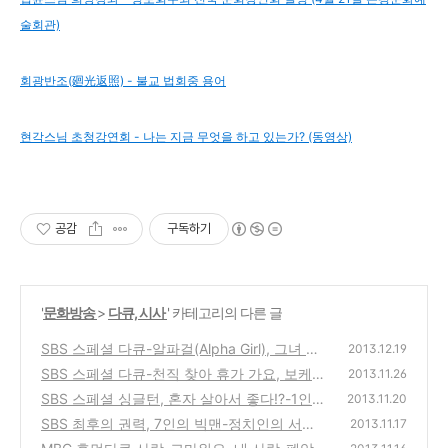
술회관)
회광반조(廻光返照) - 불교 법회중 용어
현각스님 초청강연회 - 나는 지금 무엇을 하고 있는가? (동영상)
공감
구독하기
'
문화방송
>
다큐, 시사
' 카테고리의 다른 글
SBS 스페셜 다큐-알파걸(Alpha Girl), 그녀 그
2013.12.19
들이 빛나는 이유는?
SBS 스페셜 다큐-천직 찾아 휴가 가요, 보케
(0)
2013.11.26
베케로 자신의 꿈을 찾아가는 사람들의 이야기
SBS 스페셜 싱글턴, 혼자 살아서 좋다!?-1인가
2013.11.20
구와 복지에 대한 문제점을 다룬 다큐방송
(2)
SBS 최후의 권력, 7인의 빅맨-정치인의 서바
(0)
2013.11.17
이벌 게임으로 본 권력 대탐사 다큐멘터리 방