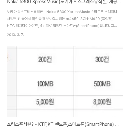
Nokia 5800 XpressMusic(노키아 익스프레스뮤직폰) 개봉기
노키아 익스프레스뮤직폰 - Nokia 5800 XpressMusic 스마트폰 스펙이나
사양은 위 글에서 확인을 해보시길... 암튼 m4650, SCH-M620 (블랙잭),
HTC 터치다이아몬드, 4번째로 입양한 스마트폰(SmartPhone)입니다. 그러
고보니 그동안은 MS Mobile 계열의 OS만 사용하다가 처음으로 심비안이라
2010. 3. 7.
는 OS를 사용하게 되었네요... 옴니아팝과 이 폰을 가지고 한참을 고민하다가
결국 이것으로 구입을 했는데, 잘했다는 생각이 드네요...^^ Nokia Ovi Suite
- 노키아 PC Suite 업그레이드 노키아 5800 - 초기화, 백업&복원 (Nokia
5800 XpressMusic) 노키아 익스프레스뮤직폰(Nokia 5800) - 젤리케이
스 노키아 익스프레스뮤직폰(Nokia..
쇼킹스폰서란? - KTF,KT 핸드폰,스마트폰(SmartPhone) 구입시 요금제 설명