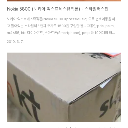
Nokia 5800 (노키아 익스프레스뮤직폰) - 스타일러스펜
노키아 익스프레스뮤직폰(Nokia 5800 XpressMusic) 으로 번호이동을 하
고 들어있는 스타일러스팬과 추가로 1500원 구입한 팬... 그동안 pda, palm,
m4655, htc 다이아몬드, 스마트폰(Smartphone), pmp 등 10여대의 터치
스크린 제품을 써보았지만, 가장 안습인 스타일러스 터치팬이다... Nokia
2010. 3. 7.
5800 XpressMusic(노키아 익스프레스뮤직폰) 개봉기 쇼킹스폰서란? -
KTF, KT 핸드폰, 스마트폰(SmartPhone) 구입시 Nokia Ovi Suite - 노키
아 PC Suite 업그레이드 노키아 익스프레스뮤직폰(Nokia 5800
XpressMusic) 리모콘과 이어폰 팝니다 노키아 5800 - 초기화, 백업&복원
(Nokia 5800 XpressMus..