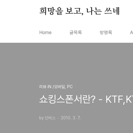
본문 바로가기
희망을 보고, 나는 쓰네
Home
글목록
방명록
A
리뷰 iN /모바일, PC
쇼킹스폰서란? - KTF,
by 단비스
2010. 3. 7.