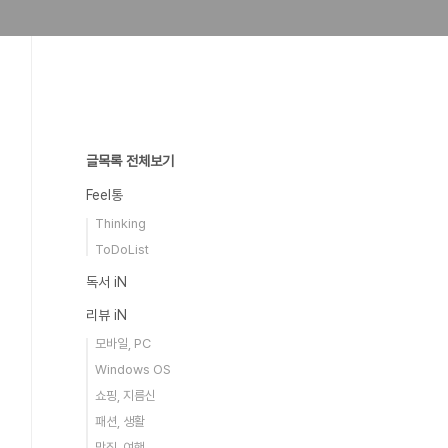
글목록 전체보기
Feel통
Thinking
ToDoList
독서 iN
리뷰 iN
모바일, PC
Windows OS
쇼핑, 지름신
패션, 생활
맛집, 여행