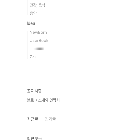
건강, 음식
음악
Idea
NewBorn
UserBook
iiiiiiiiiiiiiii
Zzz
공지사항
블로그 소개와 연락처
최근글
인기글
최근댓글