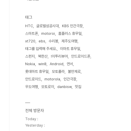
태그
HTC
글로벌성공시대
KBS 인간극장
스마트폰
motoroi
홈플러스 휴무일
xt720
ebs
수리봉
제주도여행
태그를 입력해 주세요.
이마트 휴무일
스펀지
북한산
!이투리뷰어
안드로이드폰
Nokia
win8
Android
연서
롯데마트 휴무일
모토롤라
불만제로
안드로이드
motorola
인간극장
우도여행
모토로이
danbisw
맛집
전체 방문자
Today :
Yesterday :