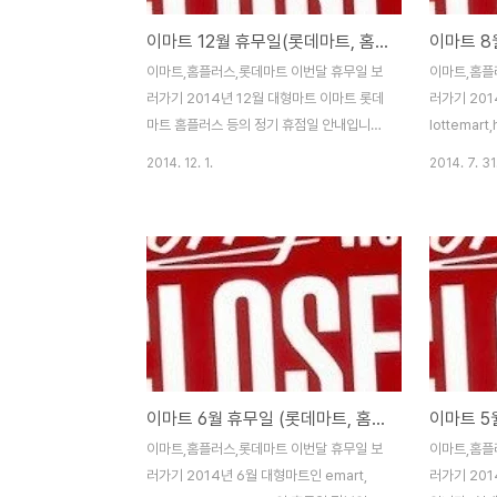
이마트 12월 휴무일(롯데마트, 홈플러스 대형마트 정기휴점일 안내)
이마트,홈플러스,롯데마트 이번달 휴무일 보
이마트,홈플
러가기 2014년 12월 대형마트 이마트 롯데
러가기 201
마트 홈플러스 등의 정기 휴점일 안내입니
lottemar
다.12월 14일과 12월 28일은 강제 휴점일
다. 현재 2
2014. 12. 1.
2014. 7. 31
이고, 12월 10일은 자율 휴무일인데, 원래
금요일이나 
12월 24일도 자율휴무일이여야 하는데, 크
매주 지자체
리스마스 성탄절 대목이라는 이유로 많은 점
니, 헛걸음 
포들이 정상영업을 하는듯 합니다.이때문에
라겠습니다.8
다른 요일로 휴무일을 변경해서 헷갈리는 경
자율 휴무일
우가 있을수 있으니 참고해서 미리 알아보시
이제 거의 고
고 방문하시길 바라겠습니다.이마트 1월 휴
번달에 경기
무일 날짜(롯데마트,홈플러스 대형마트 정기
군요.8월 1
휴점일과 구정 설날 영업)2015년 1월 1일 신
일로, 여름 
이마트 6월 휴무일 (롯데마트, 홈플러스 대형마트 정기휴점일 안내)
정 새해첫날의 경우에는 작년을 보면 경기,
는 분들이라
일산 지역을 제외한 대부분의 점포는 정상영
요.이번 8월
이마트,홈플러스,롯데마트 이번달 휴무일 보
이마트,홈플
업을 하는듯 하네요~ 이마트 휴무일 정보 홈
간날로 3일짜
러가기 2014년 6월 대형마트인 emart,
러가기 201