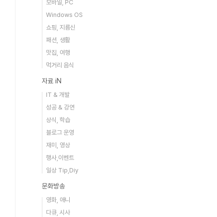
모바일, PC
Windows OS
쇼핑, 지름신
패션, 생활
맛집, 여행
먹거리 음식
자료 iN
IT & 개발
성공 & 강연
상식, 학습
블로그 운영
재미, 영상
행사,이벤트
일상 Tip,Diy
문화방송
영화, 애니
다큐, 시사