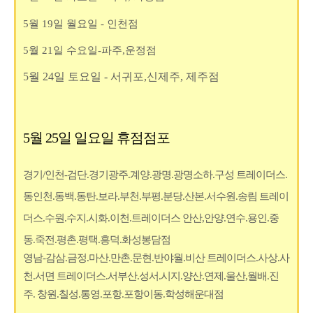
5월 19일 월요일 - 인천점
5월 21일 수요일-파주,운정점
5월 24일 토요일 - 서귀포,신제주, 제주점
5월 25일 일요일 휴점점포
경기/인천-검단.경기광주.계양.광명.광명소하.구성 트레이더스.
동인천.동백.동탄.보라.부천.부평.분당.산본.서수원.송림 트레이
더스.수원.수
지.시화.이천.트레이더스 안산,안양.연수.용인.중
동.죽전.평촌.평택.흥덕.화성봉담점
영남-감삼.금정.마산.만촌.문현.반야월.비산 트레이더스.사상.사
천.서면 트레이더스.서부산.성서.시지.양산.연제.울산,월배.진
주. 창원.칠성.통영.포항.포항이동.학성해운대점