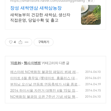
https://smartstore.naver.com/buddingginseng
광고
장성 새싹앤삼 새싹삼농장
새싹농부의 건강한 새싹삼, 생산자
직접운영, 당일수확 및 출고
4
구독하기
'
자료 iN
>
행사,이벤트
' 카테고리의 다른 글
예스마레 NC백화점 불광점 패밀리 뷔페 레스
2014.06.10
토랑 폐업, 휴업 정보
이마트 6월 휴무일 (롯데마트, 홈플러스 대형
(0)
2014.06.01
마트 정기휴점일 안내)
부처님 오신날 연등회 연등축제가 서울 종로
(0)
2014.04.19
조계사 부근에서 행사 개최-4월 25,26,27일
2014 하이서울 자전거 대행진 6월 15일 접수
2014.04.15
중-잔차로 강변북로를 신나게 달릴수 있는 행
(0)
NC백화점 불광점 오픈 7주년 기념 세일 행사,
2014.04.10
사
유명 메이커 제품 할인 판매 소식
(0)
(0)