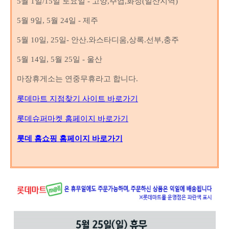
5월 1일/15일 토
요일 - 고양,주엽,화정(일산지역)
5월 9
일, 5월 24
일 - 제주
5월 10
일, 25
일- 안산.와스타디움,상록.선부,충주
5월 14일, 5월 25일 - 울산
마장휴게소는 연중무휴라고 합니다.
롯데마트 지점찾기 사이트 바로가기
롯데슈퍼마켓 홈페이지 바로가기
롯데 홈쇼핑 홈페이지 바로가기