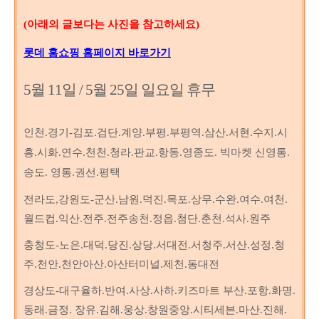
(아래의 글보다는 사진을 참고하세요)
롯데 홈쇼핑 홈페이지 바로가기
5월 11일 / 5월 25일 일요일 휴무
인천.경기-김포.검단.계양.부평.부평역.삼산.서현.수지.시
흥.시화.연수.천천.청라.판교.항동.영종도. 빅마켓 신영통.
송도. 영통.권선.평택
전라도,강원도-군산.남원.덕진.목포.상무.수완.여수.여천.
월드컵.익산.전주.전주송천.정읍.첨단.춘천.석사.원주
충청도-노은.대덕.당진.상당.서대전.서청주.서산.성정.청
주.천안.천안아산.아산터미널.제천.동대전
경상도-대구율하.반여.사상.사하.키즈마트 부산.포항.화명.
동래.금정. 장유.김해.웅상.창원중앙.시티세븐.마산.진해.