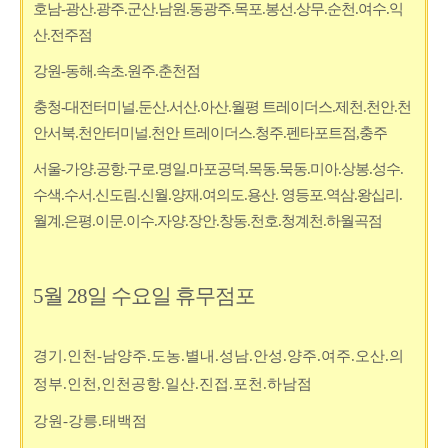
호남-광산.광주.군산.남원.동광주.목포.봉선.상무.순천.여수.익
산.전주점
강원-동해.속초.원주.춘천점
충청-대전터미널.둔산.서산.아산.월평 트레이더스.제천.천안.천
안서북.천안터미널.천안 트레이더스.청주.펜타포트점,충주
서울-가양.공항.구로.명일.마포공덕.목동.묵동.미아.상봉.성수.
수색.수서.신도림.신월.양재.여의도.용산. 영등포.역삼.왕십리.
월계.은평.이문.이수.자양.장안.창동.천호.청계천.하월곡점
5월 28일 수요일 휴무점포
경기.인천-남양주.도농.별내.성남.안성.양주.여주.오산.의
정부.인천,인천공항.일산.진접.포천.하남점
강원-강릉.태백점