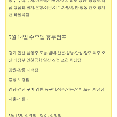
성수.수색.수서.신도림.신월.양재.여의도.용산. 영등포.역
삼.왕십리.월계.은평.이문.이수.자양.장안.창동.천호.청계
천.하월곡점
5월 14일 수요일 휴무점포
경기.인천-남양주.도농.별내.산본.성남.안성.양주.여주.오
산.의정부.인천공항.일산.진접.포천.하남점
강원-강릉.태백점
충청-보령점
영남-경산.구미.김천.동구미.상주.안동.영천.울산.학성점
서울-가든5
5월 15일 화요일 - 덕이, 화정점