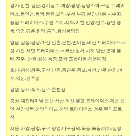
경기/인천-검단.경기광주.계양.광명.광명소하.구성 트레이
더스.동인천.동백.동탄.보라.부천.부평.분당.산본.서수원.
송림 트레이더스.수원.수지.시화.이천.안양.연수.용인.중
동.죽전.평촌.평택.흥덕.화성봉담점
영남-감삼.금정.마산.만촌.문현.반야월.비산 트레이더스.사
상.사천.서면 트레이더스.서부산.성서.시지.양산.연제.월
배.진주. 창원.칠성.통영.포항.포항이동.해운대점
호남-광산.광주.군산.남원.동광주.목포.봉선.상무.순천.여
수.익산.전주점
강원-동해.속초.원주.춘천점
충청-대전터미널.둔산.서산.아산.월평 트레이더스.제천.천
안.천안서북.천안터미널.천안 트레이더스.청주.펜타포트
점
서울-가양.공항.구로.명일.마포공덕.목동.묵동.미아.상봉.