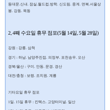
동대문.신내. 잠실.월드컵.방학. 신도림. 중계. 면복.서울상
봉. 강동. 목동
2, 4째 수요일 휴무 점포(5월 14일, 5월 28일)
강원 : 강릉. 삼척
경기 : 하남. 남양주진접. 의정부. 포천송우. 오산
경북/울산 : 구미. 안동. 문경. 경산
대전/충청 : 보령. 조치원. 계룡
기타요일 휴무 점포
1일. 15일 휴무 : 킨텍스. 고양터미널. 일산