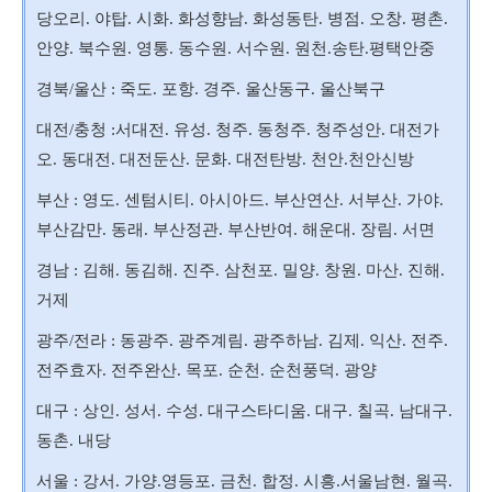
당오리. 야탑. 시화. 화성향남. 화성동탄. 병점. 오창. 평촌.
안양. 북수원. 영통. 동수원. 서수원. 원천.송탄.평택안중
경북/울산 : 죽도. 포항. 경주. 울산동구. 울산북구
대전/충청 :서대전. 유성. 청주. 동청주. 청주성안. 대전가
오. 동대전. 대전둔산. 문화. 대전탄방. 천안.천안신방
부산 : 영도. 센텀시티. 아시아드. 부산연산. 서부산. 가야.
부산감만. 동래. 부산정관. 부산반여. 해운대. 장림. 서면
경남 : 김해. 동김해. 진주. 삼천포. 밀양. 창원. 마산. 진해.
거제
광주/전라 : 동광주. 광주계림. 광주하남. 김제. 익산. 전주.
전주효자. 전주완산. 목포. 순천. 순천풍덕. 광양
대구 : 상인. 성서. 수성. 대구스타디움. 대구. 칠곡. 남대구.
동촌. 내당
서울 : 강서. 가양.영등포. 금천. 합정. 시흥.서울남현. 월곡.