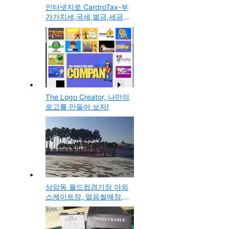
인터넷지로 CardroTax-부
가가치세,국세,벌금,세금
을 카드로 납부하는 방법
의 서비스 사용방법
The Logo Creator, 나만의
로고를 만들어 보자!
상암동 월드컵경기장 야외
스케이트장, 얼음썰매장,
코베썰매장 개장