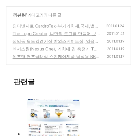
'
리뷰 iN
' 카테고리의 다른 글
인터넷지로 CardroTax-부가가치세,국세,벌금,
2011.01.24
세금을 카드로 납부하는 방법의 서비스 사용방
The Logo Creator, 나만의 로고를 만들어 보
2011.01.21
법
자!
(0)
상암동 월드컵경기장 야외스케이트장, 얼음썰
(0)
2011.01.19
매장, 코베썰매장 개장
넥서스원(Nexus One), 거치대 겸 충전기 Twi
(0)
2011.01.19
ns Cradle 인터넷으로 구입
위즈맨 맨즈클래식 스킨케어제품 남성용 BB크
(0)
2011.01.17
림, 2in1 토닝 로션 사용기
(2)
관련글