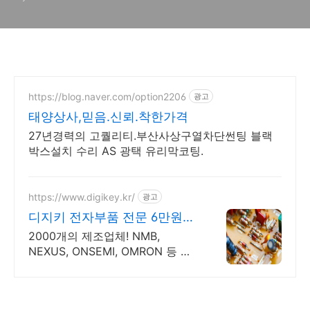
https://blog.naver.com/option2206
광고
태양상사,믿음.신뢰.착한가격
27년경력의 고퀄리티.부산사상구열차단썬팅 블랙
박스설치 수리 AS 광택 유리막코팅.
https://www.digikey.kr/
광고
디지키 전자부품 전문 6만원이
상 무료배송,당일발송
2000개의 제조업체! NMB,
NEXUS, ONSEMI, OMRON 등 간
편주문