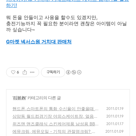
하기!
뭐 돈을 안들이고 사용을 할수도 있겠지만,
충전기능까지 꼭 필요한 분이라면 괜찮은 아이템이 아닐
까 싶습니다~
G마켓 넥서스원 거치대 판매처
6
구독하기
'
리뷰 iN
' 카테고리의 다른 글
핸드폰,스마트폰의 통화 수신율이 안좋을때 K
2011.01.19
TF 중계기 안테나, 신청 설치해보는 방법
상암동 월드컵경기장 야외스케이트장, 얼음썰
(0)
2011.01.19
매장, 코베썰매장 개장
위즈맨 맨즈클래식 스킨케어제품 남성용 BB크
(0)
2011.01.17
림, 2in1 토닝 로션 사용기
에뮤크림, 에뮤오일 - 기적의 관절염크림? 효
(2)
2011.01.09