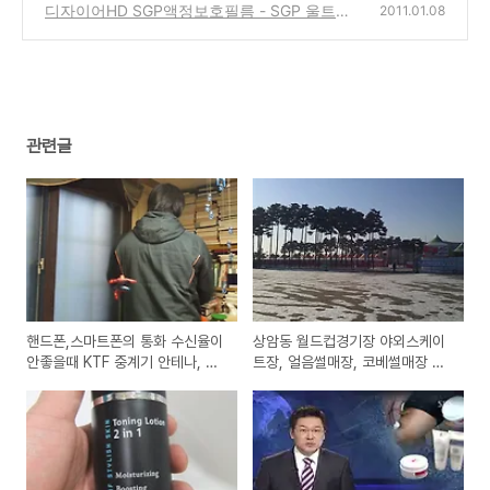
과가 있을까?
디자이어HD SGP액정보호필름 - SGP 울트라
(0)
2011.01.08
크리스탈 파인, 지문방지용
(0)
관련글
핸드폰,스마트폰의 통화 수신율이
상암동 월드컵경기장 야외스케이
안좋을때 KTF 중계기 안테나, 신
트장, 얼음썰매장, 코베썰매장 개
청 설치해보는 방법
장