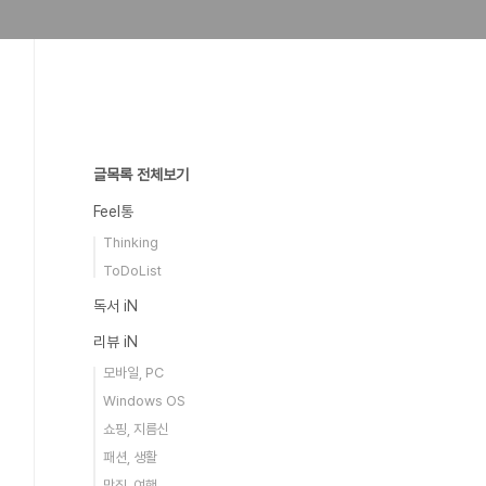
글목록 전체보기
Feel통
Thinking
ToDoList
독서 iN
리뷰 iN
모바일, PC
Windows OS
쇼핑, 지름신
패션, 생활
맛집, 여행