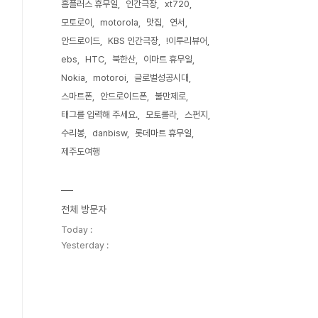
홈플러스 휴무일
인간극장
xt720
모토로이
motorola
맛집
연서
안드로이드
KBS 인간극장
!이투리뷰어
ebs
HTC
북한산
이마트 휴무일
Nokia
motoroi
글로벌성공시대
스마트폰
안드로이드폰
불만제로
태그를 입력해 주세요.
모토롤라
스펀지
수리봉
danbisw
롯데마트 휴무일
제주도여행
전체 방문자
Today :
Yesterday :