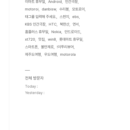
이마트 휴무일
Android
인간극장
motoroi
danbisw
수리봉
모토로이
태그를 입력해 주세요.
스펀지
ebs
KBS 인간극장
HTC
북한산
연서
홈플러스 휴무일
Nokia
안드로이드
xt720
맛집
win8
롯데마트 휴무일
스마트폰
불만제로
!이투리뷰어
제주도여행
우도여행
motorola
전체 방문자
Today :
Yesterday :