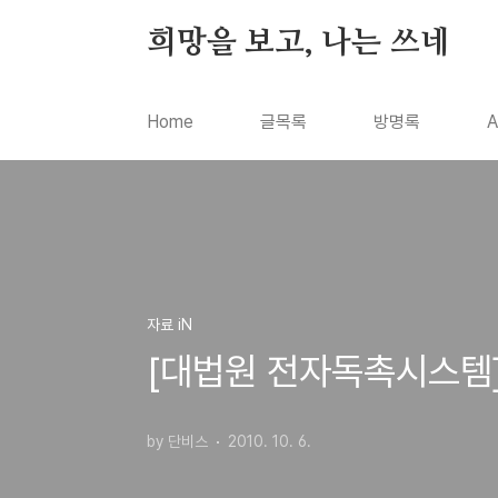
본문 바로가기
희망을 보고, 나는 쓰네
Home
글목록
방명록
A
자료 iN
[대법원 전자독촉시스템]
by 단비스
2010. 10. 6.