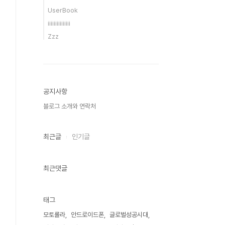
UserBook
iiiiiiiiiiiiiii
Zzz
공지사항
블로그 소개와 연락처
최근글
인기글
최근댓글
태그
모토롤라
안드로이드폰
글로벌성공시대