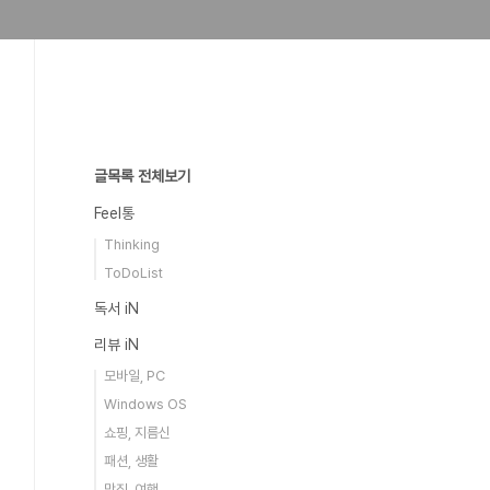
글목록 전체보기
Feel통
Thinking
ToDoList
독서 iN
리뷰 iN
모바일, PC
Windows OS
쇼핑, 지름신
패션, 생활
맛집, 여행