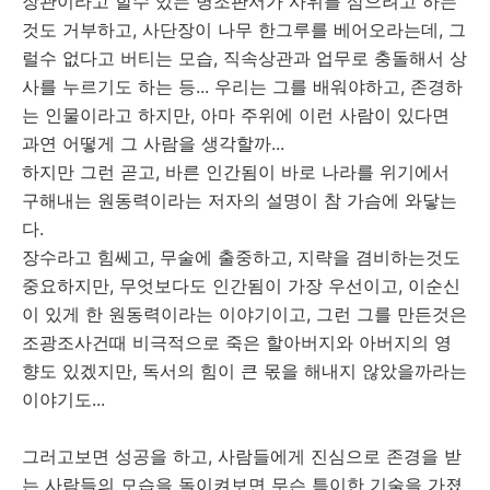
장관이라고 할수 있는 병조판서가 사위를 삼으려고 하는
것도 거부하고, 사단장이 나무 한그루를 베어오라는데, 그
럴수 없다고 버티는 모습, 직속상관과 업무로 충돌해서 상
사를 누르기도 하는 등... 우리는 그를 배워야하고, 존경하
는 인물이라고 하지만, 아마 주위에 이런 사람이 있다면
과연 어떻게 그 사람을 생각할까...
하지만 그런 곧고, 바른 인간됨이 바로 나라를 위기에서
구해내는 원동력이라는 저자의 설명이 참 가슴에 와닿는
다.
장수라고 힘쎄고, 무술에 출중하고, 지략을 겸비하는것도
중요하지만, 무엇보다도 인간됨이 가장 우선이고, 이순신
이 있게 한 원동력이라는 이야기이고, 그런 그를 만든것은
조광조사건때 비극적으로 죽은 할아버지와 아버지의 영
향도 있겠지만, 독서의 힘이 큰 몫을 해내지 않았을까라는
이야기도...
그러고보면 성공을 하고, 사람들에게 진심으로 존경을 받
는 사람들의 모습을 돌이켜보면 무슨 특이한 기술을 가졌