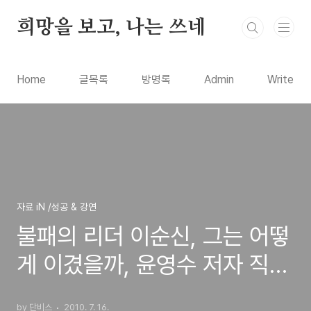
본문 바로가기
희망을 보고, 나는 쓰네
Home
글목록
방명록
Admin
Write
자료 iN /성공 & 강연
불패의 리더 이순신, 그는 어떻
게 이겼을까, 윤영수 저자 직강
강연
by 단비스
2010. 7. 16.