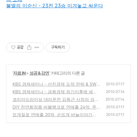
불멸의 이순신 - 23전 23승 이겨놓고 싸운다
공감
구독하기
'
자료 iN
>
성공 & 강연
' 카테고리의 다른 글
KBS 경제세미나 - 선진경제 도약 전략 & SW
2010.07.17
마에스트로, 최경환 지식경제부 장관
KBS 경제세미나 - 금융경제 위기이후에 세계
(0)
2010.07.16
경제, 이성태 전 한국은행총재
코리아드라이브 대리운전 김동근 사장의 성공
(0)
2010.07.14
비결
DIY 천연화장품 버블뱅크로 연매출 24억, 주
(10)
2010.07.11
부 정선아의 성공비결
뜨개질로 연매출 20억, 손뜨개 바늘이야기의
(0)
2010.07.11
송영애의 성공비결
(0)