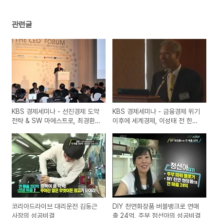
관련글
KBS 경제세미나 - 선진경제 도약
KBS 경제세미나 - 금융경제 위기
전략 & SW 마에스트로, 최경환
이후에 세계경제, 이성태 전 한국
지식경제부 장관
은행총재
코리아드라이브 대리운전 김동근
DIY 천연화장품 버블뱅크로 연매
사장의 성공비결
출 24억, 주부 정선아의 성공비결