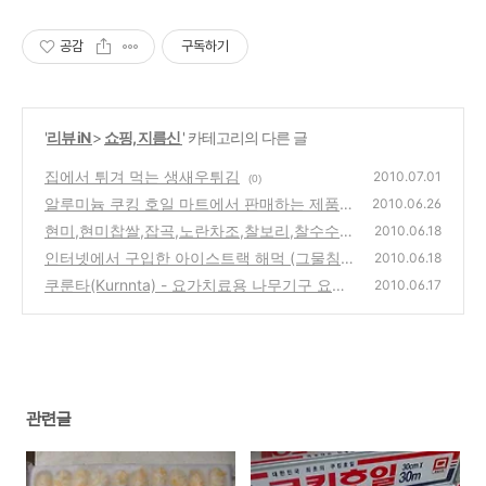
공감
구독하기
'
리뷰 iN
>
쇼핑, 지름신
' 카테고리의 다른 글
집에서 튀겨 먹는 생새우튀김
2010.07.01
(0)
알루미늄 쿠킹 호일 마트에서 판매하는 제품
2010.06.26
가격 비교(삼아,대한,킴스클럽PB,롯데)
현미,현미찹쌀,잡곡,노란차조,찰보리,찰수수,
(0)
2010.06.18
팥적두,백태콩 인터넷으로 구입
인터넷에서 구입한 아이스트랙 해먹 (그물침
(0)
2010.06.18
대)
쿠룬타(Kurnnta) - 요가치료용 나무기구 요가
(0)
2010.06.17
보드
(2)
관련글