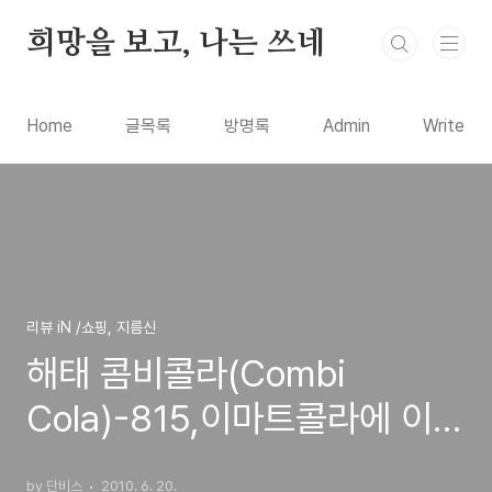
본문 바로가기
희망을 보고, 나는 쓰네
Home
글목록
방명록
Admin
Write
리뷰 iN /쇼핑, 지름신
해태 콤비콜라(Combi
Cola)-815,이마트콜라에 이은
국산 콜라 제품 구입 시음기
by 단비스
2010. 6. 20.