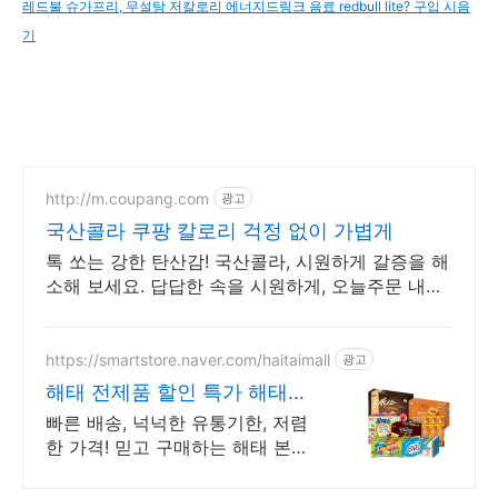
레드불 슈가프리, 무설탕 저칼로리 에너지드링크 음료 redbull lite? 구입 시음
기
http://m.coupang.com
광고
국산콜라 쿠팡 칼로리 걱정 없이 가볍게
톡 쏘는 강한 탄산감! 국산콜라, 시원하게 갈증을 해
소해 보세요. 답답한 속을 시원하게, 오늘주문 내일
도착 로켓배송으로 만나세요.
https://smartstore.naver.com/haitaimall
광고
해태 전제품 할인 특가 해태제
과 본사 공식몰
빠른 배송, 넉넉한 유통기한, 저렴
한 가격! 믿고 구매하는 해태 본사
직영 공식몰