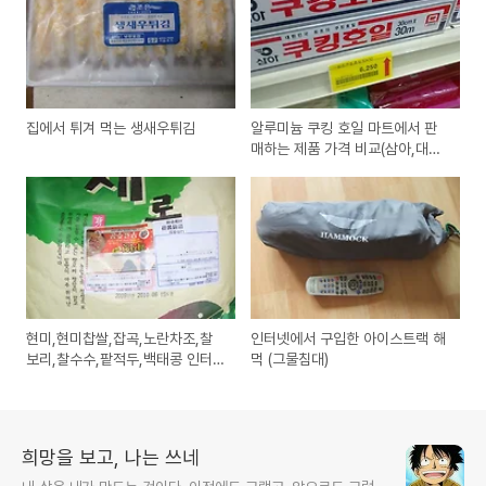
집에서 튀겨 먹는 생새우튀김
알루미늄 쿠킹 호일 마트에서 판
매하는 제품 가격 비교(삼아,대한,
킴스클럽PB,롯데)
현미,현미찹쌀,잡곡,노란차조,찰
인터넷에서 구입한 아이스트랙 해
보리,찰수수,팥적두,백태콩 인터
먹 (그물침대)
넷으로 구입
희망을 보고, 나는 쓰네