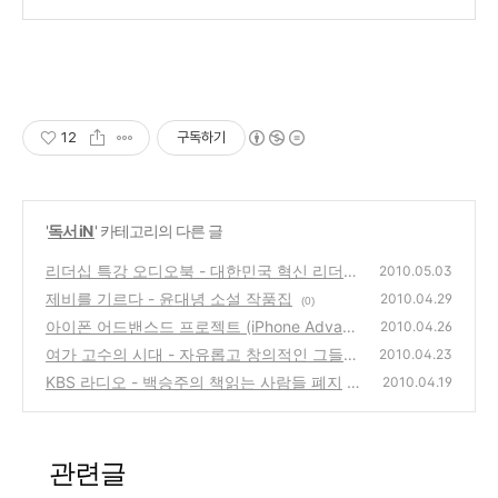
12
구독하기
'
독서 iN
' 카테고리의 다른 글
리더십 특강 오디오북 - 대한민국 혁신 리더를
2010.05.03
위한
제비를 기르다 - 윤대녕 소설 작품집
(0)
2010.04.29
(0)
아이폰 어드밴스드 프로젝트 (iPhone Advanc
2010.04.26
ed Projects)
여가 고수의 시대 - 자유롭고 창의적인 그들의
(0)
2010.04.23
1% 여가생활 엿보기
KBS 라디오 - 백승주의 책읽는 사람들 폐지
(0)
2010.04.19
(2)
관련글