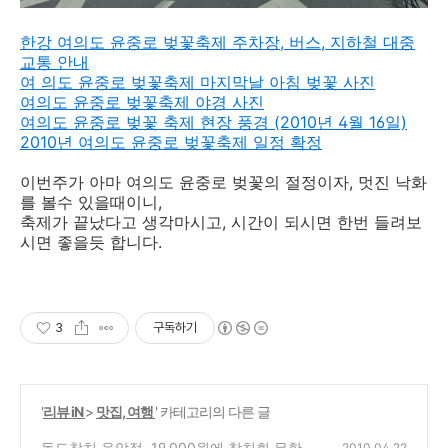
한강 여의도 윤중로 벚꽃축제 주차장, 버스, 지하철 대중
교통 안내
여 의도 윤중로 벚꽃축제 마지막날 아침 벚꽃 사진
여의도 윤중로 벚꽃축제 야경 사진
여의도 윤중로 벚꽃 축제 현장 풍경 (2010년 4월 16일)
2010년 여의도 윤중로 벚꽃축제 일정 확정
이번주가 아마 여의도 윤중로 벚꽃의 절정이자, 멋진 낙화
를 볼수 있을때이니,
축제가 끝났다고 생각마시고, 시간이 되시면 한번 들려보
시면 좋을듯 합니다.
3
구독하기
'
리뷰 iN
>
맛집, 여행
' 카테고리의 다른 글
독도참치 응암점, 19,000원에 참치회 무한리
2010.04.22