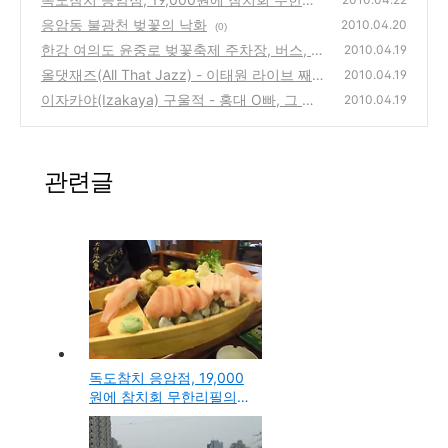
필의 추천 맛집 방문기
응암동 불광천 벚꽃의 낙화
(12)
2010.04.20
(0)
한강 여의도 윤중로 벚꽃축제 주차장, 버스, 지
2010.04.19
하철 대중교통 안내
올댓재즈(All That Jazz) - 이태원 라이브 째즈
(2)
2010.04.19
바
이자카야(Izakaya) 구울적 - 홍대 O빠, 그 두
(4)
2010.04.19
번째 이야기의 일본식 주점
(0)
관련글
독도참치 응암점, 19,000
원에 참치회 무한리필의
추천 맛집 방문기