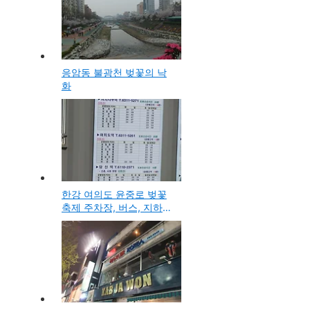
응암동 불광천 벚꽃의 낙
화
한강 여의도 윤중로 벚꽃
축제 주차장, 버스, 지하철
대중교통 안내