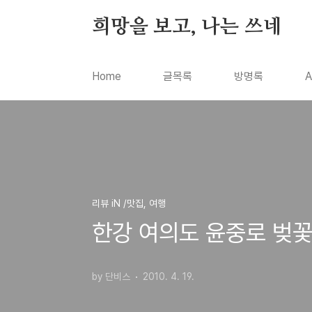
본문 바로가기
희망을 보고, 나는 쓰네
Home
글목록
방명록
A
리뷰 iN /맛집, 여행
한강 여의도 윤중로 벚꽃
by 단비스
2010. 4. 19.