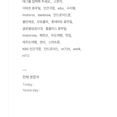
태그를 입력해 주세요.
스펀지
이마트 휴무일
인간극장
ebs
수리봉
motoroi
danbisw
안드로이드폰
불만제로
모토롤라
롯데마트 휴무일
글로벌성공시대
홈플러스 휴무일
motorola
북한산
우도여행
맛집
제주도여행
연서
스마트폰
KBS 인간극장
안드로이드
xt720
win8
HTC
전체 방문자
Today :
Yesterday :