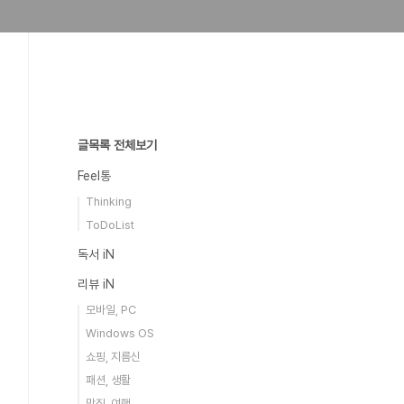
글목록 전체보기
Feel통
Thinking
ToDoList
독서 iN
리뷰 iN
모바일, PC
Windows OS
쇼핑, 지름신
패션, 생활
맛집, 여행