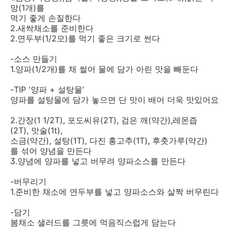
망(1개)를
먹기 좋게 손질한다
2.새싹채소를 준비한다
2.연두부(1/2모)를 먹기 좋은 크기로 썬다
-소스 만들기
1.양파(1/2개)를 채 썰어 물에 담가 아린 맛을 빼둔다
-TIP '양파 + 설탕물‘
양파를 설탕물에 담가 놓으면 단 맛이 배어 더욱 맛있어요
2.간장(1 1/2T), 포도씨유(2T), 검은 깨(약간),레몬즙
(2T), 맛술(1t),
소금(약간), 설탕(1T), 다진 홍고추(1T), 후춧가루(약간)
를 섞어 양념을 만든다
3.양념에 양파를 넣고 버무려 양파소스를 만든다
-버무리기
1.준비한 채소에 연두부를 넣고 양파소스와 살짝 버무린다
-담기
봄채소 샐러드를 그릇에 먹음직스럽게 담는다