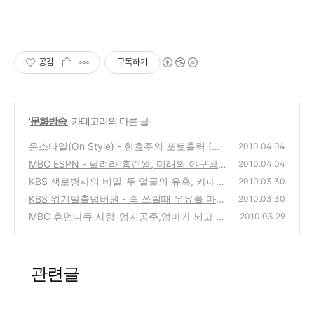
공감
구독하기
'
문화방송
' 카테고리의 다른 글
온스타일(On Style) - 한효주의 포토홀릭 (사
2010.04.04
진보기)
MBC ESPN - 날려라 홈런왕, 미래의 야구왕을
(0)
2010.04.04
꿈꾼다
KBS 생로병사의 비밀-두 얼굴의 유혹, 카페
(0)
2010.03.30
인-커피,차,와인에 대한 이야기
KBS 위기탈출넘버원 - 속 쓰릴때 우유를 마시
(2)
2010.03.30
면 위에는? 식품첨가물 나트륨
MBC 휴먼다큐 사랑-엄지공주,엄마가 되고 싶
(0)
2010.03.29
어요,윤선아 변희철 부부의 아기갖기 프로젝트
(2)
관련글