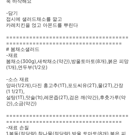
욱 바삭해요
-담기
접시에 샐러드채소를 깔고
카레치킨을 얹고 아몬드를 뿌린다
=====================================
===================================
# 봄채소샐러드
-재료
봄채소(300g),새싹채소(약간),방울토마토(8개),붉은 피망
(1개),연두부(1/2모)
-소스 재료
양파(1/2개),다진 홍고추(1T),포도씨유(2T),물(2T),간장
(1 1/2T),
설탕(1T),맛술(1t),레몬즙(2T),검은 깨(약간),후춧가루(약
간),소금(약간)
=====================================
===================================
-재료 손질
1.봄동(적당량),참나물(적당량),방울 토마토(8개),붉은 피