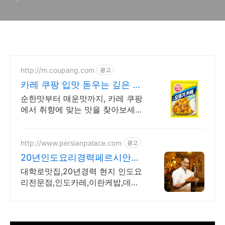
http://m.coupang.com
광고
카레 쿠팡 입맛 돋우는 깊은 풍
미 가득
순한맛부터 매운맛까지, 카레 쿠팡
에서 취향에 맞는 맛을 찾아보세
요. 뭉침 없이 사르르 녹아, 카레,
손쉬운 한 끼를 완성하세요.
http://www.persianpalace.com
광고
20년인도요리경력페르시안궁
전
대학로맛집,20년경력 현지 인도요
리전문점,인도카레,이란케밥,데이
트장소,주차가능.