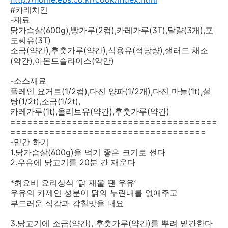
#카레치킨
-재료
닭가슴살(600g),빵가루(2컵),카레가루(3T),달걀(3개),포
도씨유(3T)
소금(약간),후춧가루(약간),식용유(적당량),샐러드 채소
(약간),아몬드슬라이스(약간)
-소스재료
플레인 요거트(1/2컵),다진 양파(1/2개),다진 마늘(1t),설
탕(1/2t),소금(1/2t),
카레가루(1t),올리브유(약간),후춧가루(약간)
=====================================
===================================
-밑간 하기
1.닭가슴살(600g)을 먹기 좋은 크기로 썬다
2.우유에 닭고기를 20분 간 재운다
*최요비 요리상식 ‘닭 재울 땐 우유’
우유의 카제인 성분이 닭의 누린내를 없애주고
부드러운 식감과 감칠맛을 내요
3.닭고기에 소금(약간), 후춧가루(약간)를 뿌려 밑간한다