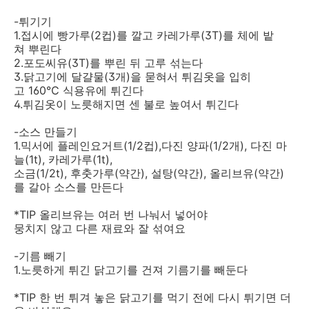
-튀기기
1.접시에 빵가루(2컵)를 깔고 카레가루(3T)를 체에 밭
쳐 뿌린다
2.포도씨유(3T)를 뿌린 뒤 고루 섞는다
3.닭고기에 달걀물(3개)을 묻혀서 튀김옷을 입히
고 160℃ 식용유에 튀긴다
4.튀김옷이 노릇해지면 센 불로 높여서 튀긴다
-소스 만들기
1.믹서에 플레인요거트(1/2컵),다진 양파(1/2개), 다진 마
늘(1t), 카레가루(1t),
소금(1/2t), 후춧가루(약간), 설탕(약간), 올리브유(약간)
를 갈아 소스를 만든다
*TIP 올리브유는 여러 번 나눠서 넣어야
뭉치지 않고 다른 재료와 잘 섞여요
-기름 빼기
1.노릇하게 튀긴 닭고기를 건져 기름기를 빼둔다
*TIP 한 번 튀겨 놓은 닭고기를 먹기 전에 다시 튀기면 더